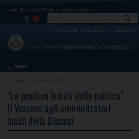
Skip
sabato 08 agosto 2026
San Domenico, sacerdote
to
content
CERCA
Facebook
Youtube
Parrocchie e Orari Messe
Contatti
Menu
21 Dicembre 2008
"La positiva laicità della politica".
Il Vescovo agli amminitratori
locali della Diocesi