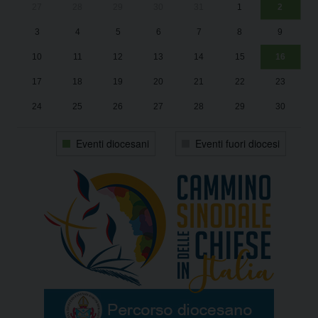
27
28
29
30
31
1
2
Un
25
3
4
5
6
7
8
9
1
Sa
10
11
12
13
14
15
16
17
18
19
20
21
22
23
24
25
26
27
28
29
30
31
1
2
3
4
5
6
Eventi diocesani
Eventi fuori diocesi