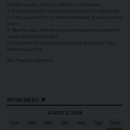
problemi sociali e politici:la politica è un arte nobile.
3. Vivere in sobrietà e fare bilanci di sobrietà non solo perchè
c’è crisi ma perchè c’è un miliardo di affamati, di nuovi e vecchi
poveri
4. Ripartire dagli ultimi che sono drammaticamente presenti in
questa società dei due terzi
5. Fare scelte coraggiose senza paura di sporcarsi le mani.
Insieme si può fare.
Don Piergiogio Sanchioni
APPUNTAMENTI
‹
AGOSTO 2026
›
Lun
Mar
Mer
Gio
Ven
Sab
Dom