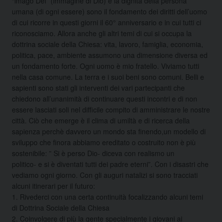
“imago Dei” (immagine di Dio) e la dignità della persona
umana (di ogni essere) sono il fondamento dei diritti dell’uomo
di cui ricorre in questi giorni il 60° anniversario e in cui tutti ci
riconosciamo. Allora anche gli altri temi di cui si occupa la
dottrina sociale della Chiesa: vita, lavoro, famiglia, economia,
politica, pace, ambiente assumono una dimensione diversa ed
un fondamento forte. Ogni uomo è mio fratello. Viviamo tutti
nella casa comune. La terra e i suoi beni sono comuni. Belli e
sapienti sono stati gli interventi dei vari partecipanti che
chiedono all’unanimità di continuare questi incontri e di non
essere lasciati soli nel difficile compito di amministrare le nostre
città. Ciò che emerge è il clima di umiltà e di ricerca della
sapienza perchè davvero un mondo sta finendo,un modello di
sviluppo che finora abbiamo ereditato o costruito non è più
sostenibile: ” Si è perso Dio- diceva con realismo un
politico- e si è diventati tutti dei padre eterni”. Con i disastri che
vediamo ogni giorno. Con gli auguri natalizi si sono tracciati
alcuni itinerari per il futuro:
1. Rivederci con una certa continuità focalizzando alcuni temi
di Dottrina Sociale della Chiesa
2. Coinvolgere di più la gente specialmente i giovani ai