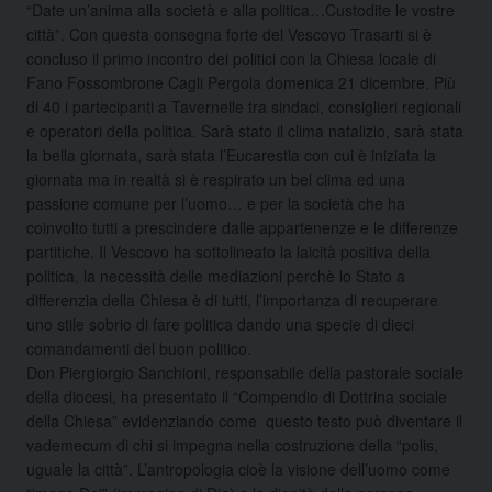
“Date un’anima alla società e alla politica…Custodite le vostre
città”. Con questa consegna forte del Vescovo Trasarti si è
concluso il primo incontro dei politici con la Chiesa locale di
Fano Fossombrone Cagli Pergola domenica 21 dicembre. Più
di 40 i partecipanti a Tavernelle tra sindaci, consiglieri regionali
e operatori della politica. Sarà stato il clima natalizio, sarà stata
la bella giornata, sarà stata l’Eucarestia con cui è iniziata la
giornata ma in realtà si è respirato un bel clima ed una
passione comune per l’uomo…
e per la società che ha
coinvolto tutti a prescindere dalle appartenenze e le differenze
partitiche. Il Vescovo ha sottolineato la laicità positiva della
politica, la necessità delle mediazioni perchè lo Stato a
differenzia della Chiesa è di tutti, l’importanza di recuperare
uno stile sobrio di fare politica dando una specie di dieci
comandamenti del buon politico.
Don Piergiorgio Sanchioni, responsabile della pastorale sociale
della diocesi, ha presentato il “Compendio di Dottrina sociale
della Chiesa” evidenziando come questo testo può diventare il
vademecum di chi si impegna nella costruzione della “polis,
uguale la città”. L’antropologia cioè la visione dell’uomo come