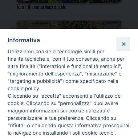
Torna il campo vocazionale
Informativa
Utilizziamo cookie o tecnologie simili per
Torna il Campo Missionario Diocesano
finalità tecniche e, con il tuo consenso, anche per
altre finalità ("interazioni e funzionalità semplici",
"miglioramento dell'esperienza", "misurazione" e
"targeting e pubblicità") come specificato nella
cookie policy.
_____________________________________________________
Cliccando su "accetta" acconsenti all'utilizzo dei
_____________________________
cookie. Cliccando su "personalizza" puoi avere
DIOCESI DI FANO FOSSOMBRONE CAGLI PERGOLA | Via Roma,
maggiori informazioni sui cookie utilizzati e
118 - 61032 FANO (PU) |
personalizzare le tue preferenze. Cliccando su
Tel. 0721 803737 o 826044 | Cod. Fiscale 90003900413
"rifiuta" o chiudendo questa informativa proseguirai
Note legali
|
Privacy
la navigazione installando i soli cookie tecnici.
© TUTTI I DIRITTI RISERVATI