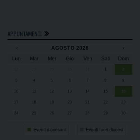
APPUNTAMENTI
‹
AGOSTO 2026
›
Lun
Mar
Mer
Gio
Ven
Sab
Dom
27
28
29
30
31
1
2
Un
25
3
4
5
6
7
8
9
1
Sa
10
11
12
13
14
15
16
17
18
19
20
21
22
23
24
25
26
27
28
29
30
31
1
2
3
4
5
6
Eventi diocesani
Eventi fuori diocesi