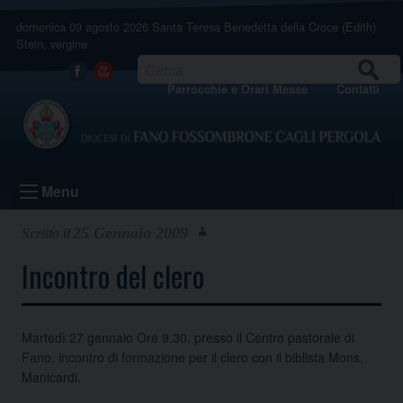
Skip
domenica 09 agosto 2026
Santa Teresa Benedetta della Croce (Edith)
to
Stein, vergine
content
CERCA
Facebook
Youtube
Parrocchie e Orari Messe
Contatti
Menu
25 Gennaio 2009
Incontro del clero
Martedì 27 gennaio Ore 9.30, presso il Centro pastorale di
Fano, incontro di formazione per il clero con il biblista Mons.
Manicardi.