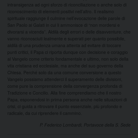
intransigenza ad ogni sforzo di riconciliazione o anche solo di
riconoscimento di elementi positivi nell’altro. Il realismo
spirituale raggiunge il culmine nell’evocazione delle parole di
San Paolo ai Galati in cui li ammonisce di “non mordersi e
divorarsi a vicenda”. Aldilà degli errori o delle disavventure, che
vanno riconosciuti lealmente e superati per quanto possibile,
aldilà di una prudenza umana attenta ad evitare di toccare
punti critici, il Papa ci riporta dunque con decisione e coraggio
al Vangelo come criterio fondamentale e ultimo, non solo della
vita cristiana ed ecclesiale, ma anche del suo governo della
Chiesa. Perché solo da una comune conversione a questo
Vangelo possiamo attenderci il superamento delle divisioni,
come pure la comprensione della convergenza profonda di
Tradizione e Concilio. Alla fine comprendiamo che il nostro
Papa, esponendosi in prima persona anche nelle situazioni di
crisi, ci guida a ritrovare il punto essenziale, più profondo e
radicale, da cui riprendere il cammino.
P. Federico Lombardi, Portavoce della S. Sede