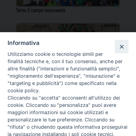
Torna il campo vocazionale
Informativa
Utilizziamo cookie o tecnologie simili per
Torna il Campo Missionario Diocesano
finalità tecniche e, con il tuo consenso, anche per
altre finalità ("interazioni e funzionalità semplici",
"miglioramento dell'esperienza", "misurazione" e
"targeting e pubblicità") come specificato nella
cookie policy.
_____________________________________________________
Cliccando su "accetta" acconsenti all'utilizzo dei
_____________________________
cookie. Cliccando su "personalizza" puoi avere
DIOCESI DI FANO FOSSOMBRONE CAGLI PERGOLA | Via Roma,
maggiori informazioni sui cookie utilizzati e
118 - 61032 FANO (PU) |
personalizzare le tue preferenze. Cliccando su
Tel. 0721 803737 o 826044 | Cod. Fiscale 90003900413
"rifiuta" o chiudendo questa informativa proseguirai
Note legali
|
Privacy
la navigazione installando i soli cookie tecnici.
© TUTTI I DIRITTI RISERVATI