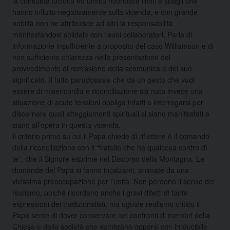
la consueta lucidità ed umiltà riconosce limiti e sbagli che
hanno influito negativamente sulla vicenda, e con grande
nobiltà non ne attribuisce ad altri la responsabilità,
manifestandosi solidale con i suoi collaboratori. Parla di
informazione insufficiente a proposito del caso Williamson e di
non sufficiente chiarezza nella presentazione del
provvedimento di remissione della scomunica e del suo
significato. Il fatto paradossale che da un gesto che vuol
essere di misericordia e riconciliazione sia nata invece una
situazione di acute tensioni obbliga infatti a interrogarsi per
discernere quali atteggiamenti spirituali si siano manifestati e
siano all’opera in questa vicenda.
Il criterio primo su cui il Papa chiede di riflettere è il comando
della riconciliazione con il “fratello che ha qualcosa contro di
te”, che il Signore esprime nel Discorso della Montagna. Le
domande del Papa si fanno incalzanti, animate da una
vivissima preoccupazione per l’unità. Non perdono il senso del
realismo, poiché ricordano anche i gravi difetti di tante
espressioni dei tradizionalisti, ma uguale realismo critico il
Papa sente di dover conservare nei confronti di membri della
Chiesa e della società che sembrano opporsi con irriducibile