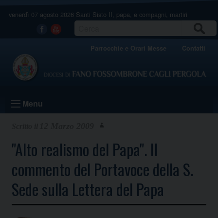
Skip
venerdì 07 agosto 2026
Santi Sisto II, papa, e compagni, martiri
to
content
CERCA
Facebook
Youtube
Parrocchie e Orari Messe
Contatti
Menu
12 Marzo 2009
"Alto realismo del Papa". Il
commento del Portavoce della S.
Sede sulla Lettera del Papa