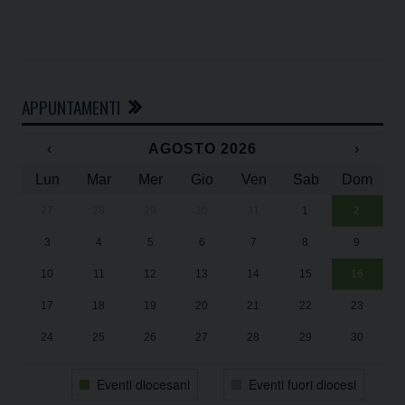
APPUNTAMENTI
‹
AGOSTO 2026
›
Lun
Mar
Mer
Gio
Ven
Sab
Dom
27
28
29
30
31
1
2
Un
25
3
4
5
6
7
8
9
1
Sa
10
11
12
13
14
15
16
17
18
19
20
21
22
23
24
25
26
27
28
29
30
31
1
2
3
4
5
6
Eventi diocesani
Eventi fuori diocesi