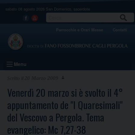
Skip
sabato 08 agosto 2026
San Domenico, sacerdote
to
content
CERCA
Facebook
Youtube
Parrocchie e Orari Messe
Contatti
Menu
20 Marzo 2009
Venerdì 20 marzo si è svolto il 4°
appuntamento de "I Quaresimali"
del Vescovo a Pergola. Tema
evangelico: Mc 7,27-38