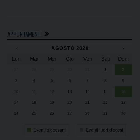
APPUNTAMENTI
‹
AGOSTO 2026
›
Lun
Mar
Mer
Gio
Ven
Sab
Dom
27
28
29
30
31
1
2
Un
25
3
4
5
6
7
8
9
1
Sa
10
11
12
13
14
15
16
17
18
19
20
21
22
23
24
25
26
27
28
29
30
31
1
2
3
4
5
6
Eventi diocesani
Eventi fuori diocesi