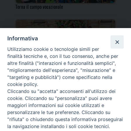
Torna il campo vocazionale
Informativa
Utilizziamo cookie o tecnologie simili per
Torna il Campo Missionario Diocesano
finalità tecniche e, con il tuo consenso, anche per
altre finalità ("interazioni e funzionalità semplici",
"miglioramento dell'esperienza", "misurazione" e
"targeting e pubblicità") come specificato nella
cookie policy.
_____________________________________________________
Cliccando su "accetta" acconsenti all'utilizzo dei
_____________________________
cookie. Cliccando su "personalizza" puoi avere
DIOCESI DI FANO FOSSOMBRONE CAGLI PERGOLA | Via Roma,
maggiori informazioni sui cookie utilizzati e
118 - 61032 FANO (PU) |
personalizzare le tue preferenze. Cliccando su
Tel. 0721 803737 o 826044 | Cod. Fiscale 90003900413
"rifiuta" o chiudendo questa informativa proseguirai
Note legali
|
Privacy
la navigazione installando i soli cookie tecnici.
© TUTTI I DIRITTI RISERVATI