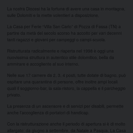
La nostra Diocesi ha la fortuna di avere una casa in montagna,
sulle Dolomiti e la mette volentieri a disposizione.
La Casa per Ferie “Villa San Carlo” di Pozza di Fassa (TN) a
partire da metà del secolo scorso ha accolto per vari decenni
tanti ragazzi e giovani per campeggi o campi-scuola.
Ristrutturata radicalmente e riaperta nel 1998 è oggi una
nuovissima struttura in autentico stile dolomitico, bella da
ammirare e accogliente al suo interno.
Nelle sue 17 camere da 2, 3, 4 posti, tutte dotate di bagno, può
ospitare una quarantina di persone, offre inoltre ampi locali
quali il soggiorno-bar, la sala-ristoro, la cappella e il parcheggio
privato.
La presenza di un ascensore e di servizi per disabili, permette
anche l’accoglienza di portatori di handicap.
Con la ristrutturazione anche il periodo di apertura si è di molto
allargato: da giugno a settembre, da Natale a Pasqua. La Casa