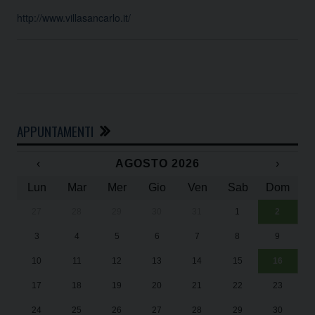
http://www.villasancarlo.it/
APPUNTAMENTI
‹
AGOSTO 2026
›
Lun
Mar
Mer
Gio
Ven
Sab
Dom
27
28
29
30
31
1
2
Un
25
3
4
5
6
7
8
9
1
Sa
10
11
12
13
14
15
16
17
18
19
20
21
22
23
24
25
26
27
28
29
30