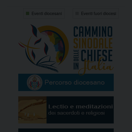
31
1
2
3
4
5
6
Eventi diocesani
Eventi fuori diocesi