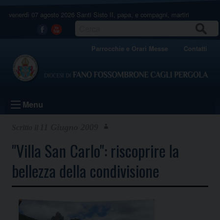
Skip
venerdì 07 agosto 2026
Santi Sisto II, papa, e compagni, martiri
to
content
CERCA
Facebook
Youtube
Parrocchie e Orari Messe
Contatti
Menu
11 Giugno 2009
"Villa San Carlo": riscoprire la
bellezza della condivisione