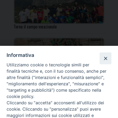
Torna il campo vocazionale
Informativa
Utilizziamo cookie o tecnologie simili per
Torna il Campo Missionario Diocesano
finalità tecniche e, con il tuo consenso, anche per
altre finalità ("interazioni e funzionalità semplici",
"miglioramento dell'esperienza", "misurazione" e
"targeting e pubblicità") come specificato nella
cookie policy.
_____________________________________________________
Cliccando su "accetta" acconsenti all'utilizzo dei
_____________________________
cookie. Cliccando su "personalizza" puoi avere
DIOCESI DI FANO FOSSOMBRONE CAGLI PERGOLA | Via Roma,
maggiori informazioni sui cookie utilizzati e
118 - 61032 FANO (PU) |