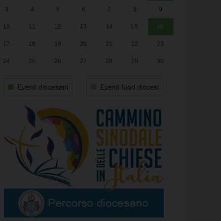
3
4
5
6
7
8
9
alle
Luca Santini
13:00
10
11
12
13
14
15
16
17
18
19
20
21
22
23
24
25
26
27
28
29
30
31
1
2
3
4
5
6
Eventi diocesani
Eventi fuori diocesi