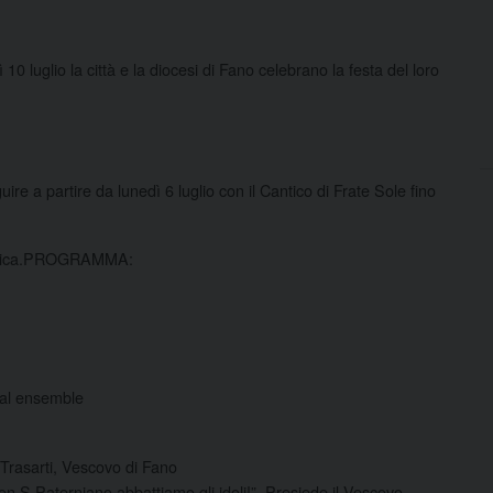
 10 luglio la città e la diocesi di Fano celebrano la festa del loro
re a partire da lunedì 6 luglio con il Cantico di Frate Sole fino
Basilica.PROGRAMMA:
cal ensemble
Trasarti, Vescovo di Fano
Con S.Paterniano abbattiamo gli idoli!”. Presiede il Vescovo