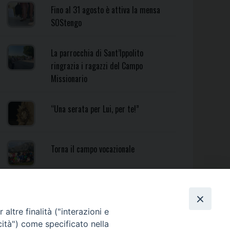
Fino al 31 agosto è attiva la mensa
SOStengo
La parrocchia di Sant’Ippolito
ringrazia i ragazzi del Campo
Missionario
“Una serata per Lui, per te!”
Torna il campo vocazionale
Torna il Campo Missionario
Diocesano
altre finalità ("interazioni e
cità") come specificato nella