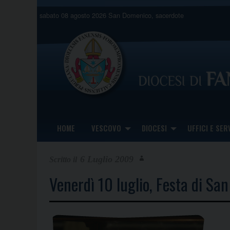
Skip
sabato 08 agosto 2026
San Domenico, sacerdote
to
content
HOME
VESCOVO
DIOCESI
UFFICI E SERV
6 Luglio 2009
Venerdì 10 luglio, Festa di Sa