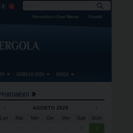
CER
Facebook
Youtube
CA
Parrocchie e Orari Messe
Contatti
TI
GIUBILEO 2025
CERCA
PPUNTAMENTI
‹
AGOSTO 2026
›
Lun
Mar
Mer
Gio
Ven
Sab
Dom
x
x
27
28
29
30
31
1
2
Una giornata 
25° anniversa