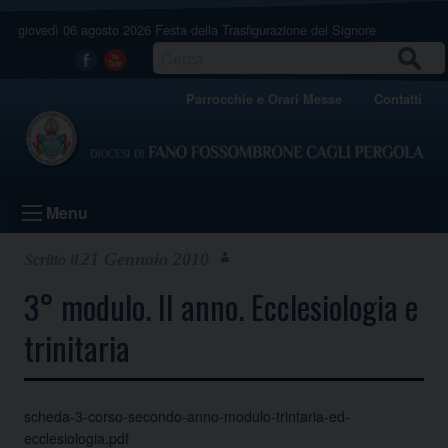
Skip
giovedì 06 agosto 2026
Festa della Trasfigurazione del Signore
to
content
CERCA
Facebook
Youtube
Parrocchie e Orari Messe
Contatti
Menu
21 Gennaio 2010
3° modulo. II anno. Ecclesiologia e
trinitaria
scheda-3-corso-secondo-anno-modulo-trintaria-ed-
ecclesiologia.pdf