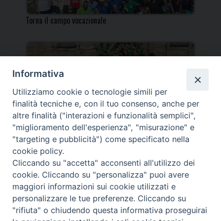
Torna il campo vocazionale
Informativa
Utilizziamo cookie o tecnologie simili per
Torna il Campo Missionario Diocesano
finalità tecniche e, con il tuo consenso, anche per
altre finalità ("interazioni e funzionalità semplici",
"miglioramento dell'esperienza", "misurazione" e
"targeting e pubblicità") come specificato nella
cookie policy.
_____________________________________________________
Cliccando su "accetta" acconsenti all'utilizzo dei
_____________________________
cookie. Cliccando su "personalizza" puoi avere
DIOCESI DI FANO FOSSOMBRONE CAGLI PERGOLA | Via Roma,
maggiori informazioni sui cookie utilizzati e
118 - 61032 FANO (PU) |
personalizzare le tue preferenze. Cliccando su
Tel. 0721 803737 o 826044 | Cod. Fiscale 90003900413
"rifiuta" o chiudendo questa informativa proseguirai
Note legali
|
Privacy