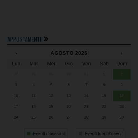
APPUNTAMENTI
‹
AGOSTO 2026
›
Lun
Mar
Mer
Gio
Ven
Sab
Dom
27
28
29
30
31
1
2
Un
25
3
4
5
6
7
8
9
1
Sa
10
11
12
13
14
15
16
17
18
19
20
21
22
23
24
25
26
27
28
29
30
31
1
2
3
4
5
6
Eventi diocesani
Eventi fuori diocesi