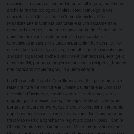
ecclesiali in risposta al comandamento dell’amore, ma stimoal
anche la ricerca teologica. Inoltre, esso coinvolge la vita
concreta delle Chiese e delle Comunità ecclesiali con
tematiche che toccano la pastorale e la vita sacramentale,
come, ad esempio, il mutuo riconoscimento del Battesimo, le
questioni relative ai matrimoni misti, i casi parziali di
comunicatio in sacris in situazioni particolari ben definite. Nel
solco di tale spirito ecumenico, i contatti in questo secolo sono
andati allargandosi anche a movimenti pentecostali, evangelici
e carismatici, per una maggiore conoscenza reciproca, benché
non mancano problemi gravi in questo settore.
La Chiesa cattolica, dal Concilio Vaticano II in poi, è entrata in
relazioni fraterne con tutte le Chiese d’Oriente e le Comunità
ecclesiali d’Occidente, organizzando, in particolare, con la
maggior parte di esse, dialoghi teologici bilaterali, che hanno
portato a trovare convergenze o anche consensi in vari punti,
approfondendo così i vincoli di comunione. Nell’anno appena
trascorso i vari dialoghi hanno registrato positivi passi. Con le
Chiese Ortodosse la Commissione Mista Internazionale per il
Dialogo Teologico ha iniziato, nell’XI Sessione plenaria svoltasi