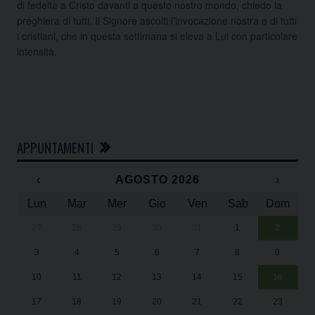
di fedeltà a Cristo davanti a questo nostro mondo, chiedo la
preghiera di tutti. Il Signore ascolti l’invocazione nostra e di tutti
i cristiani, che in questa settimana si eleva a Lui con particolare
intensità.
APPUNTAMENTI
‹
AGOSTO 2026
›
Lun
Mar
Mer
Gio
Ven
Sab
Dom
27
28
29
30
31
1
2
Un
25
3
4
5
6
7
8
9
1
Sa
10
11
12
13
14
15
16
17
18
19
20
21
22
23