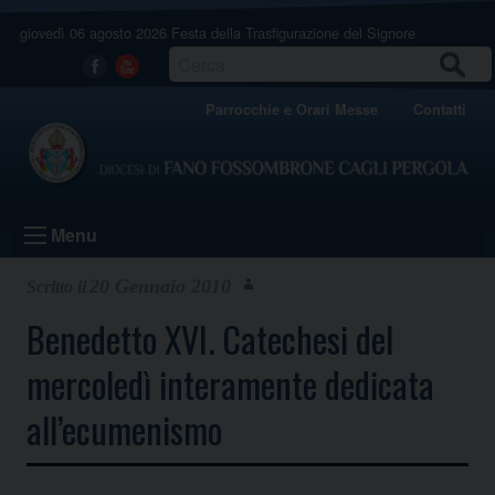
Skip
giovedì 06 agosto 2026
Festa della Trasfigurazione del Signore
to
content
CERCA
Facebook
Youtube
Parrocchie e Orari Messe
Contatti
Menu
20 Gennaio 2010
Benedetto XVI. Catechesi del
mercoledì interamente dedicata
all’ecumenismo