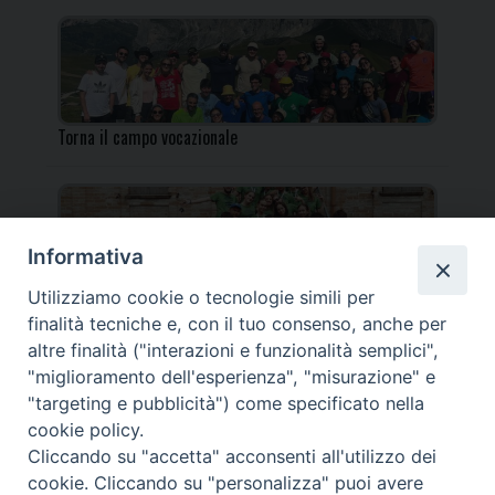
Torna il campo vocazionale
Informativa
Utilizziamo cookie o tecnologie simili per
Torna il Campo Missionario Diocesano
finalità tecniche e, con il tuo consenso, anche per
altre finalità ("interazioni e funzionalità semplici",
"miglioramento dell'esperienza", "misurazione" e
"targeting e pubblicità") come specificato nella
cookie policy.
_____________________________________________________
Cliccando su "accetta" acconsenti all'utilizzo dei
_____________________________
cookie. Cliccando su "personalizza" puoi avere