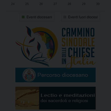
24
25
26
27
28
29
30
31
1
2
3
4
5
6
Eventi diocesani
Eventi fuori diocesi