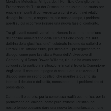
Mondiale Metodista. Al riguardo, il Pontificio Consiglio per la
Promozione dell’Unità dei Cristiani ha realizzato uno studio per
enucleare i punti di convergenza a cui si è giunti nei relativi
dialoghi bilaterali, e segnalare, allo stesso tempo, i problemi
aperti su cui occorrerà iniziare una nuova fase di confronto.
Tra gli eventi recenti, vorrei menzionare la commemorazione
del decimo anniversario della Dichiarazione congiunta sulla
dottrina della giustificazione”, celebrato insieme da cattolici e
luterani il 31 ottobre 2009, per stimolare il proseguimento del
dialogo, come pure la visita a Roma dell’Arcivescovo di
Canterbury, il Dottor Rowan Williams, il quale ha avuto anche
colloqui sulla particolare situazione in cui si trova la Comunione
Anglicana. Il comune impegno di continuare le relazioni e il
dialogo sono un segno positivo, che manifesta quanto sia
intenso il desiderio dell’unità, nonostante tutti i problemi che si
presentano.
Cari fratelli e sorelle, per la complessa realtà ecumenica, per la
promozione del dialogo, come pure affinché i cristiani nel
nostro tempo possano dare una nuova testimonianza comune