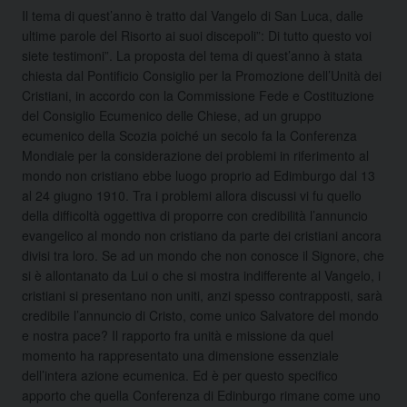
Il tema di quest’anno è tratto dal Vangelo di San Luca, dalle
ultime parole del Risorto ai suoi discepoli”: Di tutto questo voi
siete testimoni”. La proposta del tema di quest’anno à stata
chiesta dal Pontificio Consiglio per la Promozione dell’Unità dei
Cristiani, in accordo con la Commissione Fede e Costituzione
del Consiglio Ecumenico delle Chiese, ad un gruppo
ecumenico della Scozia poiché un secolo fa la Conferenza
Mondiale per la considerazione dei problemi in riferimento al
mondo non cristiano ebbe luogo proprio ad Edimburgo dal 13
al 24 giugno 1910. Tra i problemi allora discussi vi fu quello
della difficoltà oggettiva di proporre con credibilità l’annuncio
evangelico al mondo non cristiano da parte dei cristiani ancora
divisi tra loro. Se ad un mondo che non conosce il Signore, che
si è allontanato da Lui o che si mostra indifferente al Vangelo, i
cristiani si presentano non uniti, anzi spesso contrapposti, sarà
credibile l’annuncio di Cristo, come unico Salvatore del mondo
e nostra pace? Il rapporto fra unità e missione da quel
momento ha rappresentato una dimensione essenziale
dell’intera azione ecumenica. Ed è per questo specifico
apporto che quella Conferenza di Edinburgo rimane come uno