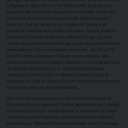
a Paphos di Cipro dal 13 al 16 ottobre 2009, lo studio di un
tema cruciale nel dialogo fra cattolici e ortodossi: Il ruolo del
vescovo di Roma nella comunione della Chiesa nel primo
millennio, cioè nel tempo in cui i cristiani di Oriente e di
Occidente vivevano nella piena comunione. Questo studio si
estenderà in seguito al secondo millennio. Ho già più volte
chiesto la preghiera dei cattolici per questo dialogo delicato ed
essenziale per l’intero movimento ecumenico. Anche con le
Antiche Chiese ortodosse d’Oriente (copta, etiopica, sira,
armena) l’analoga Commissione Mista si è incontrata dal 26 al
30 gennaio dello scorso anno. Tali importanti iniziative
attestano come sia in atto un dialogo profondo e ricco di
speranze con tutte le Chiese d’Oriente non in piena comunione
con Roma, nella loro propria specificità.
Nel corso dell’anno passato, con le Comunità ecclesiali di
Occidente si sono esaminati i risultati raggiunti nei vari dialoghi
in questi quarant’anni, soffermandosi, in particolare, su quelli
con la Comunione Anglicana, con la Federazione Luterana
Mondiale, con l’Alleanza Riformata Mondiale e con il Consiglio