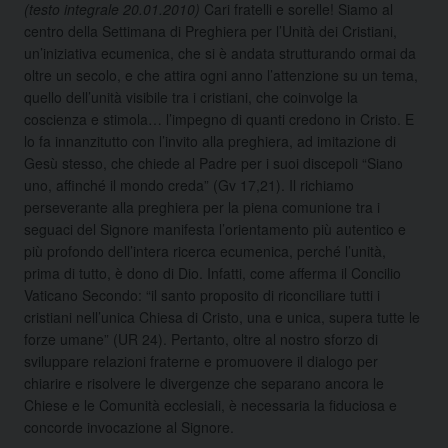
(testo integrale 20.01.2010)
Cari fratelli e sorelle! Siamo al
centro della Settimana di Preghiera per l’Unità dei Cristiani,
un’iniziativa ecumenica, che si è andata strutturando ormai da
oltre un secolo, e che attira ogni anno l’attenzione su un tema,
quello dell’unità visibile tra i cristiani, che coinvolge la
coscienza e stimola…
l’impegno di quanti credono in Cristo. E
lo fa innanzitutto con l’invito alla preghiera, ad imitazione di
Gesù stesso, che chiede al Padre per i suoi discepoli “Siano
uno, affinché il mondo creda” (Gv 17,21). Il richiamo
perseverante alla preghiera per la piena comunione tra i
seguaci del Signore manifesta l’orientamento più autentico e
più profondo dell’intera ricerca ecumenica, perché l’unità,
prima di tutto, è dono di Dio. Infatti, come afferma il Concilio
Vaticano Secondo: “il santo proposito di riconciliare tutti i
cristiani nell’unica Chiesa di Cristo, una e unica, supera tutte le
forze umane” (UR 24). Pertanto, oltre al nostro sforzo di
sviluppare relazioni fraterne e promuovere il dialogo per
chiarire e risolvere le divergenze che separano ancora le
Chiese e le Comunità ecclesiali, è necessaria la fiduciosa e
concorde invocazione al Signore.