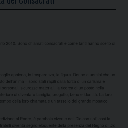
rio 2010. Sono chiamati consacrati e come tanti hanno scelto di
coglie appieno, in trasparenza, la figura. Donne e uomini che un
to dell’anima – sono stati rapiti dalla forza di un carisma e
 personali, sicurezze materiali, la ricerca di un posto nella
nteriore di diventare famiglia, progetto, bene e identità. La loro
l tempo della loro chiamata e un tassello del grande mosaico
edizione al Padre, è parabola vivente del ‘Dio con noi’, così la
fratelli diventa segno eloquente della presenza del Regno di Dio