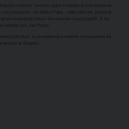
 dell’epoca moderna” rendono opaco il cristallo di una vocazione
, cari consacrati – ha detto il Papa – siate certi che, poiché la
Signore a condurla a buon fine secondo i suoi progetti”. E fra
 ha indicato uno, San Paolo:
istici costruttori’, la cui esistenza è insieme contemplativa ed
ce servizio al Vangelo”.