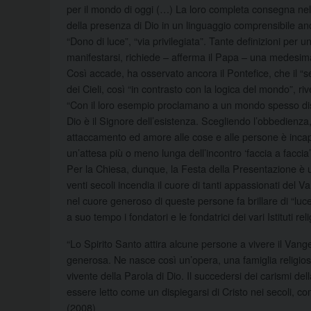
per il mondo di oggi (…) La loro completa consegna nell
della presenza di Dio in un linguaggio comprensibile an
“Dono di luce”, “via privilegiata”. Tante definizioni per un
manifestarsi, richiede – afferma il Papa – una medesima
Così accade, ha osservato ancora il Pontefice, che il “s
dei Cieli, così “in contrasto con la logica del mondo”, ri
“Con il loro esempio proclamano a un mondo spesso diso
Dio è il Signore dell’esistenza. Scegliendo l’obbedienza,
attaccamento ed amore alle cose e alle persone è incapa
un’attesa più o meno lunga dell’incontro ‘faccia a faccia
Per la Chiesa, dunque, la Festa della Presentazione è u
venti secoli incendia il cuore di tanti appassionati del
nel cuore generoso di queste persone fa brillare di “luc
a suo tempo i fondatori e le fondatrici dei vari Istituti reli
“Lo Spirito Santo attira alcune persone a vivere il Vange
generosa. Ne nasce così un’opera, una famiglia religios
vivente della Parola di Dio. Il succedersi dei carismi del
essere letto come un dispiegarsi di Cristo nei secoli, 
(2008)