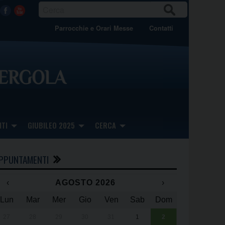
CER
Facebook
Youtube
CA
Parrocchie e Orari Messe
Contatti
TI
GIUBILEO 2025
CERCA
PPUNTAMENTI
‹
AGOSTO 2026
›
Lun
Mar
Mer
Gio
Ven
Sab
Dom
x
x
27
28
29
30
31
1
2
Una giornata 
25° anniversa