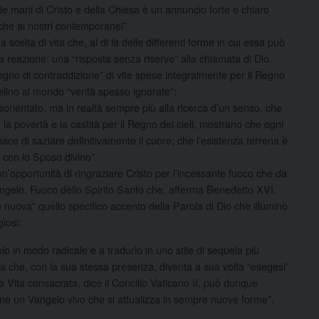
e mani di Cristo e della Chiesa è un annuncio forte e chiaro
che ai nostri contemporanei”.
a scelta di vita che, al di là delle differenti forme in cui essa può
 reazione: una “risposta senza riserve” alla chiamata di Dio.
egno di contraddizione” di vite spese integralmente per il Regno
velino al mondo “verità spesso ignorate”:
rientato, ma in realtà sempre più alla ricerca d’un senso, che
 la povertà e la castità per il Regno dei cieli, mostrano che ogni
ce di saziare definitivamente il cuore; che l’esistenza terrena è
’ con lo Sposo divino”.
n’opportunità di ringraziare Cristo per l’incessante fuoco che da
 Vangelo. Fuoco dello Spirito Santo che, afferma Benedetto XVI,
e nuova” quello specifico accento della Parola di Dio che illuminò
giosi:
lo in modo radicale e a tradurlo in uno stile di sequela più
a che, con la sua stessa presenza, diventa a sua volta “esegesi”
la Vita consacrata, dice il Concilio Vaticano II, può dunque
come un Vangelo vivo che si attualizza in sempre nuove forme”.