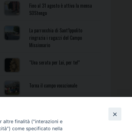
Fino al 31 agosto è attiva la mensa
SOStengo
La parrocchia di Sant’Ippolito
ringrazia i ragazzi del Campo
Missionario
“Una serata per Lui, per te!”
Torna il campo vocazionale
Torna il Campo Missionario
Diocesano
altre finalità ("interazioni e
cità") come specificato nella