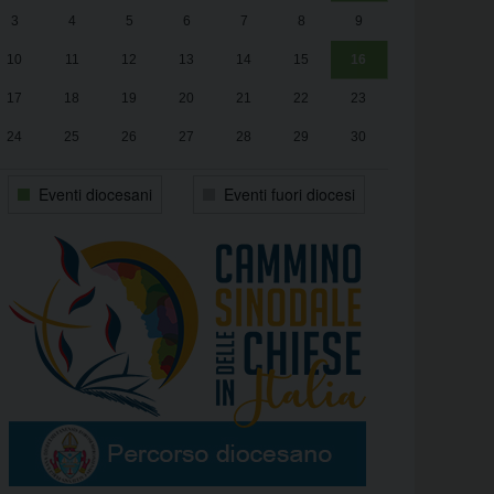
3
4
5
6
7
8
9
alle
Luca Santini
13:00
10
11
12
13
14
15
16
17
18
19
20
21
22
23
24
25
26
27
28
29
30
31
1
2
3
4
5
6
Eventi diocesani
Eventi fuori diocesi