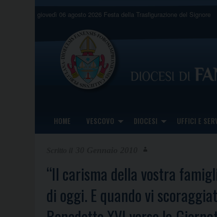
Skip
giovedì 06 agosto 2026
Festa della Trasfigurazione del Signore
to
content
HOME
VESCOVO
DIOCESI
UFFICI E SERV
30 Gennaio 2010
“Il carisma della vostra famigl
di oggi. E quando vi scoraggiat
Benedetto XVI verso la Giorna