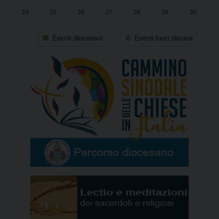
24
25
26
27
28
29
30
31
1
2
3
4
5
6
Eventi diocesani
Eventi fuori diocesi