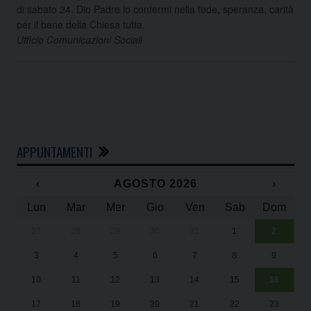
di sabato 24. Dio Padre lo confermi nella fede, speranza, carità
per il bene della Chiesa tutta.
Ufficio Comunicazioni Sociali
APPUNTAMENTI
‹
AGOSTO 2026
›
Lun
Mar
Mer
Gio
Ven
Sab
Dom
27
28
29
30
31
1
2
Un
25
3
4
5
6
7
8
9
1
Sa
10
11
12
13
14
15
16
17
18
19
20
21
22
23