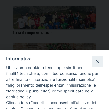
Torna il campo vocazionale
Informativa
Utilizziamo cookie o tecnologie simili per
Torna il Campo Missionario Diocesano
finalità tecniche e, con il tuo consenso, anche per
altre finalità ("interazioni e funzionalità semplici",
"miglioramento dell'esperienza", "misurazione" e
"targeting e pubblicità") come specificato nella
cookie policy.
_____________________________________________________
Cliccando su "accetta" acconsenti all'utilizzo dei
_____________________________
cookie. Cliccando su "personalizza" puoi avere