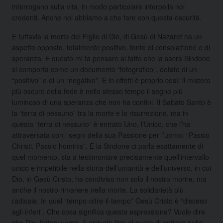
interrogano sulla vita, in modo particolare interpella noi
credenti. Anche noi abbiamo a che fare con questa oscurità.
E tuttavia la morte del Figlio di Dio, di Gesù di Nazaret ha un
aspetto opposto, totalmente positivo, fonte di consolazione e di
speranza. E questo mi fa pensare al fatto che la sacra Sindone
si comporta come un documento “fotografico”, dotato di un
“positivo” e di un “negativo”. E in effetti è proprio così: il mistero
più oscuro della fede è nello stesso tempo il segno più
luminoso di una speranza che non ha confini. Il Sabato Santo è
la “terra di nessuno” tra la morte e la risurrezione, ma in
questa “terra di nessuno” è entrato Uno, l’Unico, che l’ha
attraversata con i segni della sua Passione per l’uomo: “Passio
Christi. Passio hominis”. E la Sindone ci parla esattamente di
quel momento, sta a testimoniare precisamente quell’intervallo
unico e irripetibile nella storia dell’umanità e dell’universo, in cui
Dio, in Gesù Cristo, ha condiviso non solo il nostro morire, ma
anche il nostro rimanere nella morte. La solidarietà più
radicale. In quel “tempo-oltre-il-tempo” Gesù Cristo è “disceso
agli inferi”. Che cosa significa questa espressione? Vuole dire
che Dio, fattosi uomo, è arrivato fino al punto di entrare nella