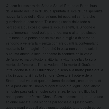
Questo è il mistero del Sabato Santo! Proprio di là, dal buio
della morte del Figlio di Dio, è spuntata la luce di una speranza
nuova: la luce della Risurrezione. Ed ecco, mi sembra che
guardando questo sacro Telo con gli occhi della fede si
percepisca qualcosa di questa luce. In effetti, la Sindone è
stata immersa in quel buio profondo, ma è al tempo stesso
luminosa; e io penso che se migliaia e migliaia di persone
vengono a venerarla – senza contare quanti la contemplano
mediante le immagini – è perché in essa non vedono solo il
buio, ma anche la luce; non tanto la sconfitta della vita e
dell’amore, ma piuttosto la vittoria, la vittoria della vita sulla
morte, dell’amore sull’odio; vedono sì la morte di Gesù, ma
intravedono la sua Risurrezione; in seno alla morte pulsa ora la
vita, in quanto vi inabita l’amore. Questo è il potere della
Sindone: dal volto di questo “Uomo dei dolori”, che porta su di
sé la passione dell’uomo di ogni tempo e di ogni luogo, anche
le nostre passioni, le nostre sofferenze, le nostre difficoltà, i
nostri peccati – “Passio Christi. Passio hominis” – promana una
solenne maestà, una signoria paradossale. Questo volto,
queste mani e questi piedi, questo costato, tutto questo corpo