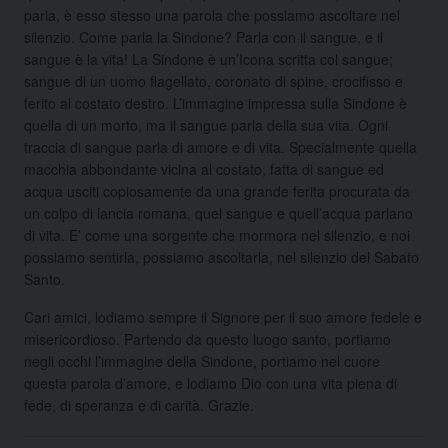
parla, è esso stesso una parola che possiamo ascoltare nel
silenzio. Come parla la Sindone? Parla con il sangue, e il
sangue è la vita! La Sindone è un’Icona scritta col sangue;
sangue di un uomo flagellato, coronato di spine, crocifisso e
ferito al costato destro. L’immagine impressa sulla Sindone è
quella di un morto, ma il sangue parla della sua vita. Ogni
traccia di sangue parla di amore e di vita. Specialmente quella
macchia abbondante vicina al costato, fatta di sangue ed
acqua usciti copiosamente da una grande ferita procurata da
un colpo di lancia romana, quel sangue e quell’acqua parlano
di vita. E’ come una sorgente che mormora nel silenzio, e noi
possiamo sentirla, possiamo ascoltarla, nel silenzio del Sabato
Santo.
Cari amici, lodiamo sempre il Signore per il suo amore fedele e
misericordioso. Partendo da questo luogo santo, portiamo
negli occhi l’immagine della Sindone, portiamo nel cuore
questa parola d’amore, e lodiamo Dio con una vita piena di
fede, di speranza e di carità. Grazie.