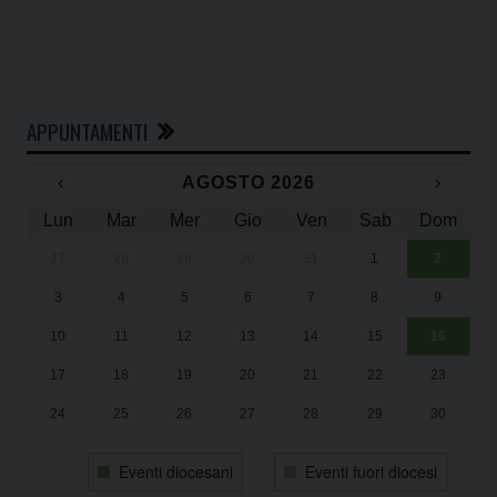
APPUNTAMENTI
‹
AGOSTO 2026
›
Lun
Mar
Mer
Gio
Ven
Sab
Dom
27
28
29
30
31
1
2
Un
25
3
4
5
6
7
8
9
1
Sa
10
11
12
13
14
15
16
17
18
19
20
21
22
23
24
25
26
27
28
29
30
31
1
2
3
4
5
6
Eventi diocesani
Eventi fuori diocesi