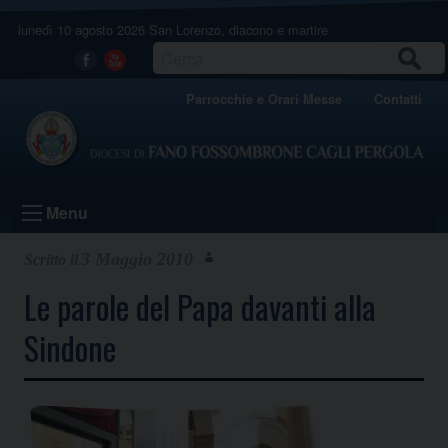
Skip
lunedì 10 agosto 2026
San Lorenzo, diacono e martire
to
content
CERCA
Facebook
Youtube
Parrocchie e Orari Messe
Contatti
Menu
3 Maggio 2010
Le parole del Papa davanti alla
Sindone