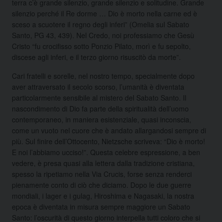
terra c’è grande silenzio, grande silenzio e solitudine. Grande
silenzio perché il Re dorme … Dio è morto nella carne ed è
sceso a scuotere il regno degli inferi” (Omelia sul Sabato
Santo, PG 43, 439). Nel Credo, noi professiamo che Gesù
Cristo “fu crocifisso sotto Ponzio Pilato, morì e fu sepolto,
discese agli inferi, e il terzo giorno risuscitò da morte”.
Cari fratelli e sorelle, nel nostro tempo, specialmente dopo
aver attraversato il secolo scorso, l’umanità è diventata
particolarmente sensibile al mistero del Sabato Santo. Il
nascondimento di Dio fa parte della spiritualità dell’uomo
contemporaneo, in maniera esistenziale, quasi inconscia,
come un vuoto nel cuore che è andato allargandosi sempre di
più. Sul finire dell’Ottocento, Nietzsche scriveva: “Dio è morto!
E noi l’abbiamo ucciso!”. Questa celebre espressione, a ben
vedere, è presa quasi alla lettera dalla tradizione cristiana,
spesso la ripetiamo nella Via Crucis, forse senza renderci
pienamente conto di ciò che diciamo. Dopo le due guerre
mondiali, i lager e i gulag, Hiroshima e Nagasaki, la nostra
epoca è diventata in misura sempre maggiore un Sabato
Santo: l’oscurità di questo giorno interpella tutti coloro che si