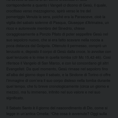
corrispondente a quanto i Vangeli ci dicono di Gesù, il quale,
crocifisso verso mezzogiorno, spirò verso le tre del
pomeriggio.Venuta la sera, poiché era la Parasceve, cioè la
vigilia del sabato solenne di Pasqua, Giuseppe d’Arimatea, un
ricco e autorevole membro del Sinedrio, chiese
coraggiosamente a Ponzio Pilato di poter seppellire Gesù nel
suo sepolcro nuovo, che si era fatto scavare nella roccia a
poca distanza dal Golgota. Ottenuto il permesso, comprò un
lenzuolo e, deposto il corpo di Gesù dalla croce, lo avvolse con
quel lenzuolo e lo mise in quella tomba (cfr Mc 15,42-46). Così
riferisce il Vangelo di San Marco, e con lui concordano gli altri
Evangelisti. Da quel momento, Gesù rimase nel sepolcro fino
all’alba del giorno dopo il sabato, e la Sindone di Torino ci offre
l’immagine di com’era il suo corpo disteso nella tomba durante
quel tempo, che fu breve cronologicamente (circa un giorno e
mezzo), ma fu immenso, infinito nel suo valore e nel suo
significato.
Il Sabato Santo è il giorno del nascondimento di Dio, come si
legge in un’antica Omelia: “Che cosa è avvenuto? Oggi sulla