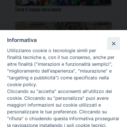
Torna il campo vocazionale
Informativa
Utilizziamo cookie o tecnologie simili per
Torna il Campo Missionario Diocesano
finalità tecniche e, con il tuo consenso, anche per
altre finalità ("interazioni e funzionalità semplici",
"miglioramento dell'esperienza", "misurazione" e
"targeting e pubblicità") come specificato nella
cookie policy.
_____________________________________________________
Cliccando su "accetta" acconsenti all'utilizzo dei
_____________________________
cookie. Cliccando su "personalizza" puoi avere
DIOCESI DI FANO FOSSOMBRONE CAGLI PERGOLA | Via Roma,
maggiori informazioni sui cookie utilizzati e
118 - 61032 FANO (PU) |
personalizzare le tue preferenze. Cliccando su
Tel. 0721 803737 o 826044 | Cod. Fiscale 90003900413
"rifiuta" o chiudendo questa informativa proseguirai
Note legali
|
Privacy
la navigazione installando i soli cookie tecnici.
© TUTTI I DIRITTI RISERVATI