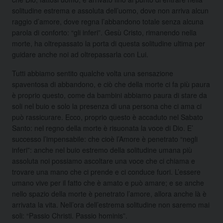
solitudine estrema e assoluta dell’uomo, dove non arriva alcun
raggio d’amore, dove regna l’abbandono totale senza alcuna
parola di conforto: “gli inferi”. Gesù Cristo, rimanendo nella
morte, ha oltrepassato la porta di questa solitudine ultima per
guidare anche noi ad oltrepassarla con Lui.
Tutti abbiamo sentito qualche volta una sensazione
spaventosa di abbandono, e ciò che della morte ci fa più paura
è proprio questo, come da bambini abbiamo paura di stare da
soli nel buio e solo la presenza di una persona che ci ama ci
può rassicurare. Ecco, proprio questo è accaduto nel Sabato
Santo: nel regno della morte è risuonata la voce di Dio. E’
successo l’impensabile: che cioè l’Amore è penetrato “negli
inferi”: anche nel buio estremo della solitudine umana più
assoluta noi possiamo ascoltare una voce che ci chiama e
trovare una mano che ci prende e ci conduce fuori. L’essere
umano vive per il fatto che è amato e può amare; e se anche
nello spazio della morte è penetrato l’amore, allora anche là è
arrivata la vita. Nell’ora dell’estrema solitudine non saremo mai
soli: “Passio Christi. Passio hominis”.