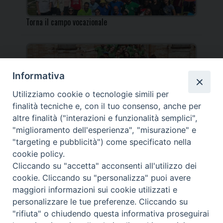
Torna il campo vocazionale
Informativa
Utilizziamo cookie o tecnologie simili per
Torna il Campo Missionario Diocesano
finalità tecniche e, con il tuo consenso, anche per
altre finalità ("interazioni e funzionalità semplici",
"miglioramento dell'esperienza", "misurazione" e
"targeting e pubblicità") come specificato nella
cookie policy.
_____________________________________________________
Cliccando su "accetta" acconsenti all'utilizzo dei
_____________________________
cookie. Cliccando su "personalizza" puoi avere
DIOCESI DI FANO FOSSOMBRONE CAGLI PERGOLA | Via Roma,
maggiori informazioni sui cookie utilizzati e
118 - 61032 FANO (PU) |
personalizzare le tue preferenze. Cliccando su
Tel. 0721 803737 o 826044 | Cod. Fiscale 90003900413
"rifiuta" o chiudendo questa informativa proseguirai
Note legali
|
Privacy