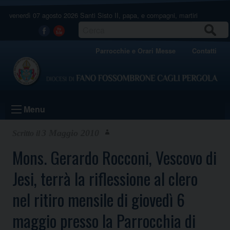
Skip
venerdì 07 agosto 2026
Santi Sisto II, papa, e compagni, martiri
to
content
CERCA
Facebook
Youtube
Parrocchie e Orari Messe
Contatti
Menu
3 Maggio 2010
Mons. Gerardo Rocconi, Vescovo di
Jesi, terrà la riflessione al clero
nel ritiro mensile di giovedì 6
maggio presso la Parrocchia di