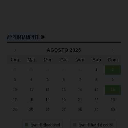
APPUNTAMENTI
‹
AGOSTO 2026
›
Lun
Mar
Mer
Gio
Ven
Sab
Dom
27
28
29
30
31
1
2
Un
25
3
4
5
6
7
8
9
1
Sa
10
11
12
13
14
15
16
17
18
19
20
21
22
23
24
25
26
27
28
29
30
31
1
2
3
4
5
6
Eventi diocesani
Eventi fuori diocesi