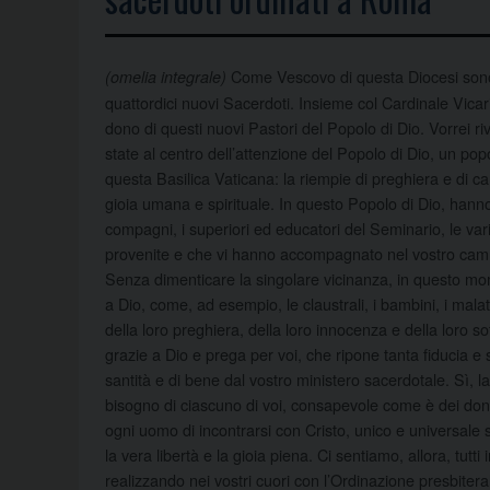
Come Vescovo di questa Diocesi sono 
(omelia integrale)
quattordici nuovi Sacerdoti. Insieme col Cardinale Vicario, 
dono di questi nuovi Pastori del Popolo di Dio. Vorrei r
state al centro dell’attenzione del Popolo di Dio, un p
questa Basilica Vaticana: la riempie di preghiera e di ca
gioia umana e spirituale. In questo Popolo di Dio, hanno un
compagni, i superiori ed educatori del Seminario, le vari
provenite e che vi hanno accompagnato nel vostro cammi
Senza dimenticare la singolare vicinanza, in questo mom
a Dio, come, ad esempio, le claustrali, i bambini, i mal
della loro preghiera, della loro innocenza e della loro 
grazie a Dio e prega per voi, che ripone tanta fiducia e
santità e di bene dal vostro ministero sacerdotale. Sì, l
bisogno di ciascuno di voi, consapevole come è dei doni 
ogni uomo di incontrarsi con Cristo, unico e universale 
la vera libertà e la gioia piena. Ci sentiamo, allora, tutti
realizzando nei vostri cuori con l’Ordinazione presbitera