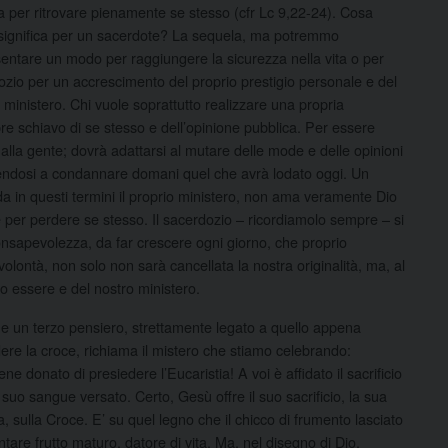
a per ritrovare pienamente se stesso (cfr Lc 9,22-24). Cosa
a significa per un sacerdote? La sequela, ma potremmo
sentare un modo per raggiungere la sicurezza nella vita o per
dozio per un accrescimento del proprio prestigio personale e del
o ministero. Chi vuole soprattutto realizzare una propria
 schiavo di se stesso e dell’opinione pubblica. Per essere
alla gente; dovrà adattarsi al mutare delle mode e delle opinioni
iducendosi a condannare domani quel che avrà lodato oggi. Un
a in questi termini il proprio ministero, non ama veramente Dio
ce per perdere se stesso. Il sacerdozio – ricordiamolo sempre – si
 consapevolezza, da far crescere ogni giorno, che proprio
olontà, non solo non sarà cancellata la nostra originalità, ma, al
ro essere e del nostro ministero.
ione un terzo pensiero, strettamente legato a quello appena
ere la croce, richiama il mistero che stiamo celebrando:
ene donato di presiedere l’Eucaristia! A voi è affidato il sacrificio
l suo sangue versato. Certo, Gesù offre il suo sacrificio, la sua
 sulla Croce. E’ su quel legno che il chicco di frumento lasciato
re frutto maturo, datore di vita. Ma, nel disegno di Dio,