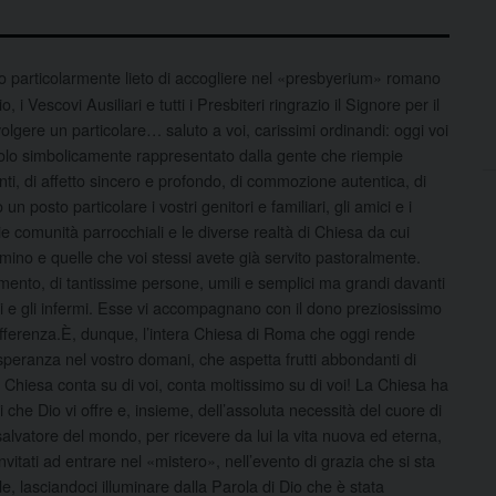
particolarmente lieto di accogliere nel «presbyerium» romano
i Vescovi Ausiliari e tutti i Presbiteri ringrazio il Signore per il
ivolgere un particolare…
saluto a voi, carissimi ordinandi: oggi voi
opolo simbolicamente rappresentato dalla gente che riempie
nti, di affetto sincero e profondo, di commozione autentica, di
 posto particolare i vostri genitori e familiari, gli amici e i
e comunità parrocchiali e le diverse realtà di Chiesa da cui
no e quelle che voi stessi avete già servito pastoralmente.
ento, di tantissime persone, umili e semplici ma grandi davanti
ati e gli infermi. Esse vi accompagnano con il dono preziosissimo
sofferenza.È, dunque, l’intera Chiesa di Roma che oggi rende
 speranza nel vostro domani, che aspetta frutti abbondanti di
a Chiesa conta su di voi, conta moltissimo su di voi! La Chiesa ha
che Dio vi offre e, insieme, dell’assoluta necessità del cuore di
salvatore del mondo, per ricevere da lui la vita nuova ed eterna,
 invitati ad entrare nel «mistero», nell’evento di grazia che si sta
le, lasciandoci illuminare dalla Parola di Dio che è stata