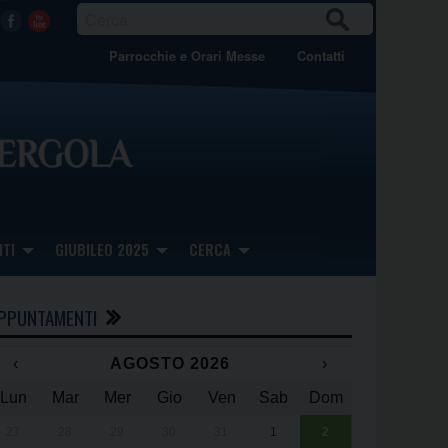
CER
Facebook
Youtube
CA
Parrocchie e Orari Messe
Contatti
TI
GIUBILEO 2025
CERCA
PPUNTAMENTI
‹
AGOSTO 2026
›
Lun
Mar
Mer
Gio
Ven
Sab
Dom
x
x
27
28
29
30
31
1
2
Una giornata 
25° anniversa