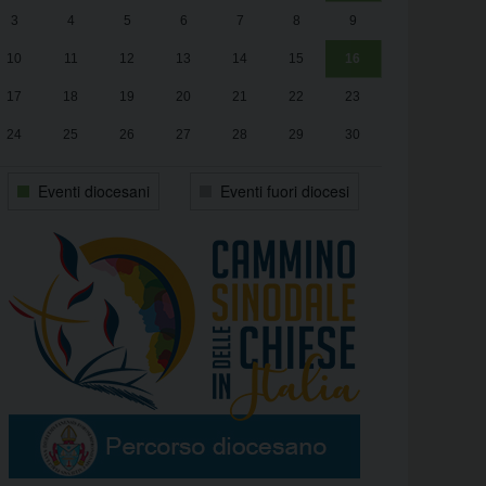
3
4
5
6
7
8
9
alle
Luca Santini
13:00
10
11
12
13
14
15
16
17
18
19
20
21
22
23
24
25
26
27
28
29
30
31
1
2
3
4
5
6
Eventi diocesani
Eventi fuori diocesi