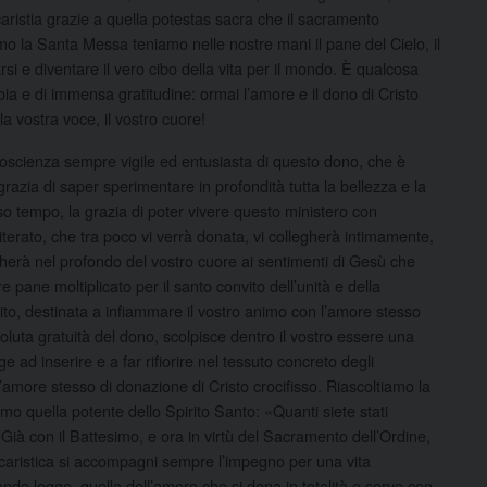
aristia grazie a quella potestas sacra che il sacramento
mo la Santa Messa teniamo nelle nostre mani il pane del Cielo, il
rsi e diventare il vero cibo della vita per il mondo. È qualcosa
oia e di immensa gratitudine: ormai l’amore e il dono di Cristo
la vostra voce, il vostro cuore!
coscienza sempre vigile ed entusiasta di questo dono, che è
grazia di saper sperimentare in profondità tutta la bellezza e la
sso tempo, la grazia di poter vivere questo ministero con
terato, che tra poco vi verrà donata, vi collegherà intimamente,
egherà nel profondo del vostro cuore ai sentimenti di Gesù che
e pane moltiplicato per il santo convito dell’unità e della
ito, destinata a infiammare il vostro animo con l’amore stesso
luta gratuità del dono, scolpisce dentro il vostro essere una
 ad inserire e a far rifiorire nel tessuto concreto degli
 l’amore stesso di donazione di Cristo crocifisso. Riascoltiamo la
mo quella potente dello Spirito Santo: «Quanti siete stati
7). Già con il Battesimo, e ora in virtù del Sacramento dell’Ordine,
 eucaristica si accompagni sempre l’impegno per una vita
ande legge, quella dell’amore che si dona in totalità e serve con