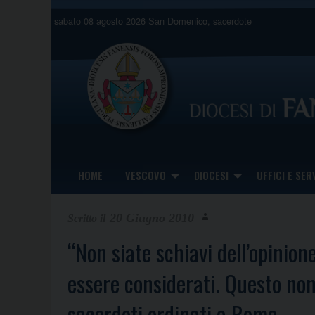
Skip
sabato 08 agosto 2026
San Domenico, sacerdote
to
content
HOME
VESCOVO
DIOCESI
UFFICI E SERV
20 Giugno 2010
“Non siate schiavi dell’opinion
essere considerati. Questo non è
sacerdoti ordinati a Roma