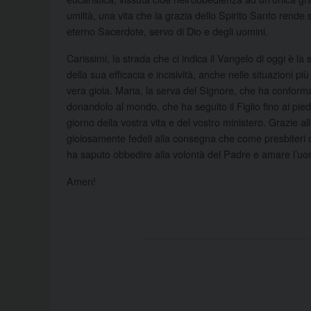
umiltà, una vita che la grazia dello Spirito Santo rend
eterno Sacerdote, servo di Dio e degli uomini.
Carissimi, la strada che ci indica il Vangelo di oggi è la 
della sua efficacia e incisività, anche nelle situazioni pi
vera gioia. Maria, la serva del Signore, che ha conforma
donandolo al mondo, che ha seguito il Figlio fino ai pie
giorno della vostra vita e del vostro ministero. Grazie al
gioiosamente fedeli alla consegna che come presbiteri o
ha saputo obbedire alla volontà del Padre e amare l’uom
Amen!