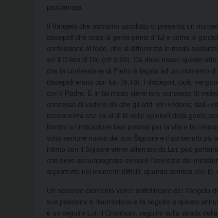
proclamata.
Il Vangelo che abbiamo ascoltato ci presenta un momento
discepoli che cosa la gente pensi di lui e come lo giudi
confessione di fede, che si differenzia in modo sostanzia
sei il Cristo di Dio (cfr 9,20). Da dove nasce questo att
che la confessione di Pietro è legata ad un momento di p
discepoli erano con lui» (9,18). I discepoli, cioè, veng
con il Padre. E in tal modo viene loro concesso di vedere
concesso di vedere ciò che gli altri non vedono; dall’«e
conoscenza che va al di là delle opinioni della gente per 
fornita un’indicazione ben precisa per la vita e la missio
volto sempre nuovo del suo Signore e il contenuto più 
intimo con il Signore viene afferrato da Lui, può portarlo
che deve accompagnare sempre l’esercizio del minister
soprattutto nei momenti difficili, quando sembra che le 
Un secondo elemento vorrei sottolineare del Vangelo di
sua passione e risurrezione e fa seguire a questo annu
è un seguire Lui, il Crocifisso, seguirlo sulla strada d