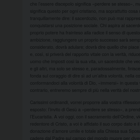
che l’essere discepolo significa «perdere se stesso», m
significa questo per ogni cristiano, ma soprattutto cos
tranquillamente dire: il sacerdozio, non può mai rappre
conquistarsi una posizione sociale. Chi aspira al sacer
proprio potere ha frainteso alla radice il senso di quest
ambizione, raggiungere un proprio successo sarà sempre
considerato, dovrà adulare; dovrà dire quello che piace 
e, così, si priverà del rapporto vitale con la verità, r
uomo che imposti così la sua vita, un sacerdote che ved
e gli altri, ma solo se stesso e, paradossalmente, finis
fonda sul coraggio di dire sì ad un’altra volontà, nella
conformandoci alla volontà di Dio, «immersi» in questa v
contrario, entreremo sempre di più nella verità del nost
Carissimi ordinandi, vorrei proporre alla vostra rifless
esposto: l’invito di Gesù a «perdere se stesso», a prend
l’Eucaristia. A voi oggi, con il sacramento dell’Ordine, vi
redentore di Cristo, a voi è affidato il suo corpo dato e i
donazione d’amore umile e totale alla Chiesa sua Sposa,
cadere dal Padre sul campo del mondo muore per diventa