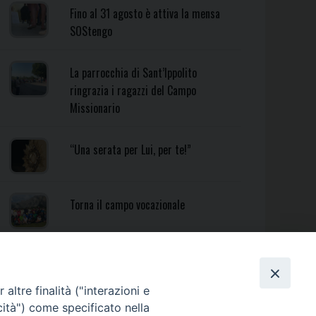
Fino al 31 agosto è attiva la mensa
SOStengo
La parrocchia di Sant’Ippolito
ringrazia i ragazzi del Campo
Missionario
“Una serata per Lui, per te!”
Torna il campo vocazionale
Torna il Campo Missionario
Diocesano
altre finalità ("interazioni e
cità") come specificato nella