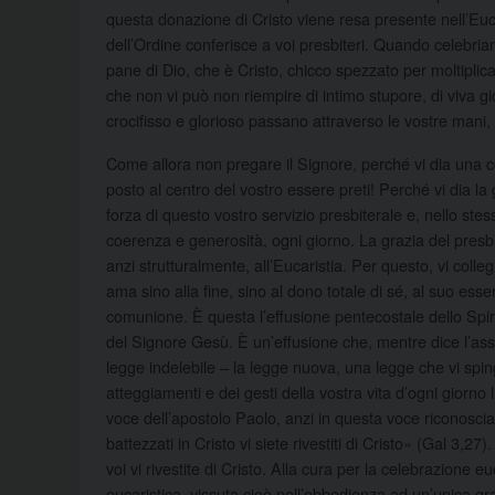
questa donazione di Cristo viene resa presente nell’Euc
dell’Ordine conferisce a voi presbiteri. Quando celebria
pane di Dio, che è Cristo, chicco spezzato per moltiplica
che non vi può non riempire di intimo stupore, di viva gi
crocifisso e glorioso passano attraverso le vostre mani, 
Come allora non pregare il Signore, perché vi dia una 
posto al centro del vostro essere preti! Perché vi dia la 
forza di questo vostro servizio presbiterale e, nello ste
coerenza e generosità, ogni giorno. La grazia del presbi
anzi strutturalmente, all’Eucaristia. Per questo, vi coll
ama sino alla fine, sino al dono totale di sé, al suo esser
comunione. È questa l’effusione pentecostale dello Spir
del Signore Gesù. È un’effusione che, mentre dice l’asso
legge indelebile – la legge nuova, una legge che vi spinge
atteggiamenti e dei gesti della vostra vita d’ogni giorno
voce dell’apostolo Paolo, anzi in questa voce riconoscia
battezzati in Cristo vi siete rivestiti di Cristo» (Gal 3,2
voi vi rivestite di Cristo. Alla cura per la celebrazione
eucaristica, vissuta cioè nell’obbedienza ad un’unica gr