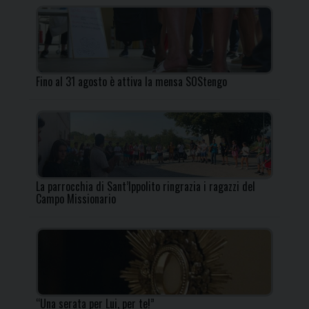
Fino al 31 agosto è attiva la mensa SOStengo
La parrocchia di Sant’Ippolito ringrazia i ragazzi del
Campo Missionario
“Una serata per Lui, per te!”