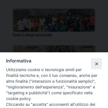
Torna il campo vocazionale
Informativa
Utilizziamo cookie o tecnologie simili per
Torna il Campo Missionario Diocesano
finalità tecniche e, con il tuo consenso, anche per
altre finalità ("interazioni e funzionalità semplici",
"miglioramento dell'esperienza", "misurazione" e
"targeting e pubblicità") come specificato nella
cookie policy.
_____________________________________________________
Cliccando su "accetta" acconsenti all'utilizzo dei
_____________________________