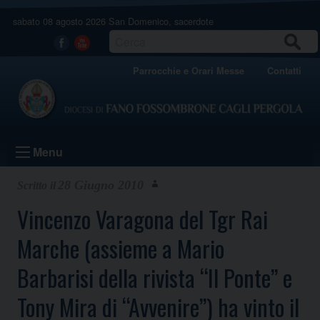
Skip
sabato 08 agosto 2026
San Domenico, sacerdote
to
content
CERCA
Facebook
Youtube
Parrocchie e Orari Messe
Contatti
Menu
28 Giugno 2010
Vincenzo Varagona del Tgr Rai
Marche (assieme a Mario
Barbarisi della rivista “Il Ponte” e
Tony Mira di “Avvenire”) ha vinto il