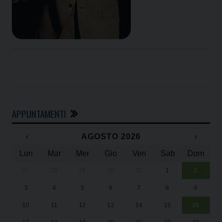
APPUNTAMENTI
‹
AGOSTO 2026
›
Lun
Mar
Mer
Gio
Ven
Sab
Dom
27
28
29
30
31
1
2
Un
25
3
4
5
6
7
8
9
1
Sa
10
11
12
13
14
15
16