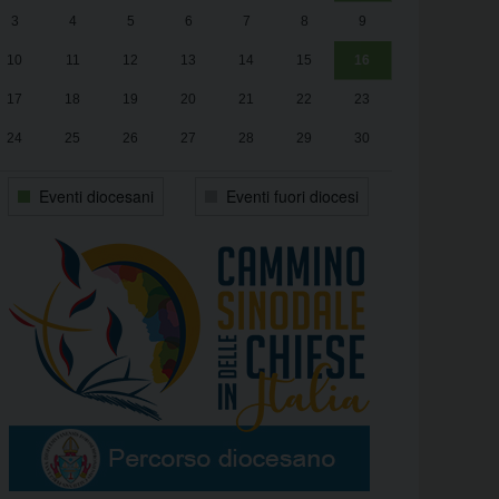
3
4
5
6
7
8
9
alle
Luca Santini
13:00
10
11
12
13
14
15
16
17
18
19
20
21
22
23
24
25
26
27
28
29
30
31
1
2
3
4
5
6
Eventi diocesani
Eventi fuori diocesi