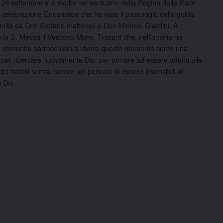
6 settembre si è svolta nel santuario della Regina della Pace
 celebrazione Eucaristica che ha visto il passaggio della guida
unità
da Don Stefano maltempi a Don Michele Giardini. A
 la S. Messa il Vescovo Mons. Trasarti che, nell’omelia ha
la comunità parrocchiale a vivere questo momento come una
per ricercare nuovamente Dio, per tornare ad essere attenti alle
ei fratelli senza cadere nel pericolo di essere insensibili al
i Dio.