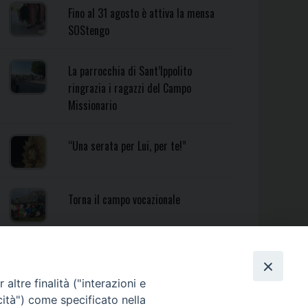
Fino al 31 agosto è attiva la mensa
SOStengo
La parrocchia di Sant’Ippolito
ringrazia i ragazzi del Campo
Missionario
“Una serata per Lui, per te!”
Torna il campo vocazionale
Torna il Campo Missionario
Diocesano
altre finalità ("interazioni e
cità") come specificato nella