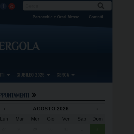
CER
Facebook
Youtube
CA
Parrocchie e Orari Messe
Contatti
TI
GIUBILEO 2025
CERCA
PPUNTAMENTI
‹
AGOSTO 2026
›
Lun
Mar
Mer
Gio
Ven
Sab
Dom
x
x
27
28
29
30
31
1
2
Una giornata 
25° anniversa