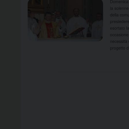
Domenica 2
la solenne
della com
presiedere
esortato 
occasione 
necessità d
progetto d