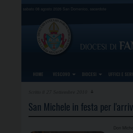
Skip
sabato 08 agosto 2026
San Domenico, sacerdote
to
content
HOME
VESCOVO
DIOCESI
UFFICI E SERV
27 Settembre 2010
San Michele in festa per l'arri
Don Michel