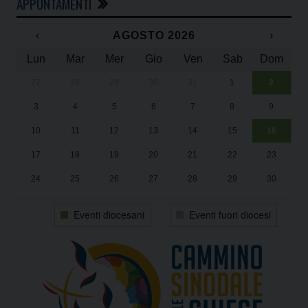
APPUNTAMENTI
‹
AGOSTO 2026
›
Lun
Mar
Mer
Gio
Ven
Sab
Dom
27
28
29
30
31
1
2
Un
25
3
4
5
6
7
8
9
1
Sa
10
11
12
13
14
15
16
17
18
19
20
21
22
23
24
25
26
27
28
29
30
31
1
2
3
4
5
6
Eventi diocesani
Eventi fuori diocesi