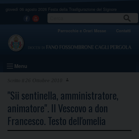
Skip
giovedì 06 agosto 2026
Festa della Trasfigurazione del Signore
to
content
CERCA
Facebook
Youtube
Parrocchie e Orari Messe
Contatti
Menu
26 Ottobre 2010
"Sii sentinella, amministratore,
animatore". Il Vescovo a don
Francesco. Testo dell'omelia