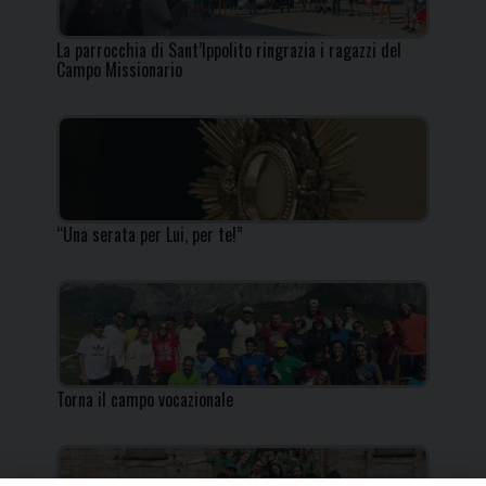
La parrocchia di Sant’Ippolito ringrazia i ragazzi del
Campo Missionario
“Una serata per Lui, per te!”
Torna il campo vocazionale