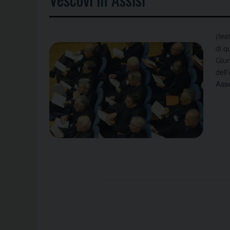
(tes
di q
Giun
dell
Ass