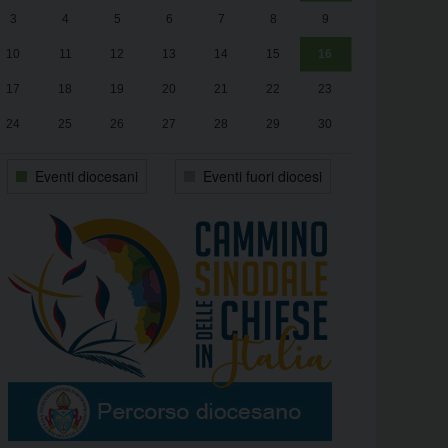
3
4
5
6
7
8
9
alle
Luca Santini
13:00
10
11
12
13
14
15
16
17
18
19
20
21
22
23
24
25
26
27
28
29
30
31
1
2
3
4
5
6
Eventi diocesani
Eventi fuori diocesi