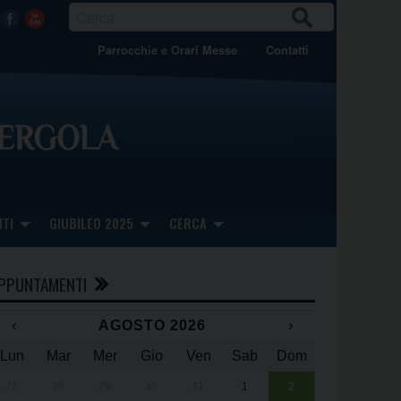
CER
Facebook
Youtube
CA
Parrocchie e Orari Messe
Contatti
TI
GIUBILEO 2025
CERCA
PPUNTAMENTI
‹
AGOSTO 2026
›
Lun
Mar
Mer
Gio
Ven
Sab
Dom
x
x
27
28
29
30
31
1
2
Una giornata 
25° anniversa