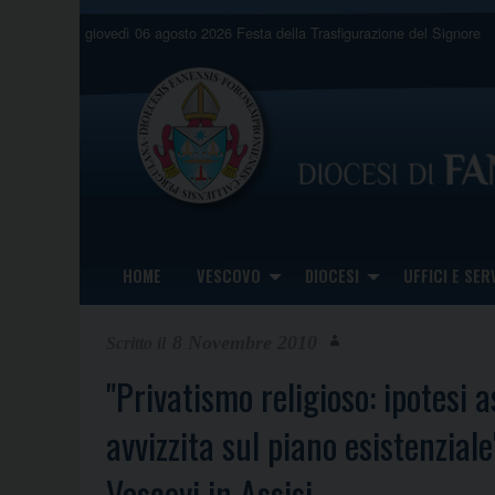
Skip
giovedì 06 agosto 2026
Festa della Trasfigurazione del Signore
to
content
HOME
VESCOVO
DIOCESI
UFFICI E SERV
8 Novembre 2010
"Privatismo religioso: ipotesi a
avvizzita sul piano esistenzial
Vescovi in Assisi