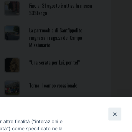
Fino al 31 agosto è attiva la mensa
SOStengo
La parrocchia di Sant’Ippolito
ringrazia i ragazzi del Campo
Missionario
“Una serata per Lui, per te!”
Torna il campo vocazionale
Torna il Campo Missionario
Diocesano
altre finalità ("interazioni e
cità") come specificato nella