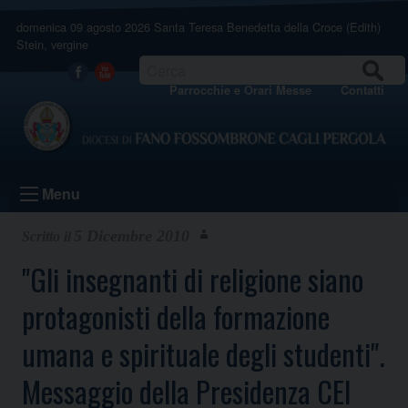
Skip
domenica 09 agosto 2026
Santa Teresa Benedetta della Croce (Edith)
to
Stein, vergine
content
CERCA
Facebook
Youtube
Parrocchie e Orari Messe
Contatti
Menu
5 Dicembre 2010
"Gli insegnanti di religione siano
protagonisti della formazione
umana e spirituale degli studenti".
Messaggio della Presidenza CEI