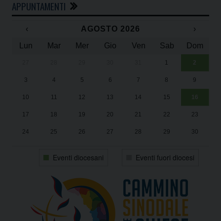
APPUNTAMENTI
‹
AGOSTO 2026
›
Lun
Mar
Mer
Gio
Ven
Sab
Dom
27
28
29
30
31
1
2
Un
25
3
4
5
6
7
8
9
1
Sa
10
11
12
13
14
15
16
17
18
19
20
21
22
23
24
25
26
27
28
29
30
31
1
2
3
4
5
6
Eventi diocesani
Eventi fuori diocesi