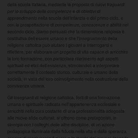
della scuola italiana, mediante la proposta di nuovi
traguardi
per lo sviluppo delle competenze
e di
obiettivi di
apprendimento
nella scuola dell’infanzia e del primo ciclo, e
con la prospettazione di
competenze, conoscenze e abilità
nel
secondo ciclo. Siamo persuasi che la dimensione religiosa è
costitutiva dell’essere umano e che l’insegnamento della
religione cattolica può aiutare i giovani a interrogarsi e
riflettere, per elaborare un progetto di vita capace di arricchire
la loro formazione, con particolare riferimento agli aspetti
spirituali ed etici dell’esistenza, stimolandoli a interpretare
correttamente il contesto storico, culturale e umano della
società, in vista del loro coinvolgimento nella costruzione della
convivenza umana.
Gli insegnanti di religione cattolica, forti di una formazione
umana e spirituale radicata nell’appartenenza ecclesiale e
arricchiti nella cura costante di una professionalità adeguata
alle nuove sfide culturali, si offrono come protagonisti, in
sinergia con i colleghi delle altre discipline, di un’azione
pedagogica illuminata dalla fiducia nella vita e dalla speranza,
capace di raggiungere il cuore e la mente dei giovani, facendo