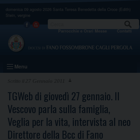
Skip
domenica 09 agosto 2026
Santa Teresa Benedetta della Croce (Edith)
to
Stein, vergine
content
CERCA
Facebook
Youtube
Parrocchie e Orari Messe
Contatti
Menu
27 Gennaio 2011
TGWeb di giovedì 27 gennaio. Il
Vescovo parla sulla famiglia,
Veglia per la vita, intervista al neo
Direttore della Bcc di Fano