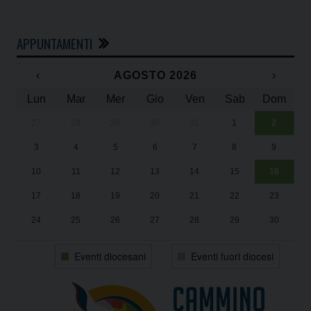
APPUNTAMENTI
‹
AGOSTO 2026
›
Lun
Mar
Mer
Gio
Ven
Sab
Dom
27
28
29
30
31
1
2
Un
25
3
4
5
6
7
8
9
1
Sa
10
11
12
13
14
15
16
17
18
19
20
21
22
23
24
25
26
27
28
29
30
31
1
2
3
4
5
6
Eventi diocesani
Eventi fuori diocesi