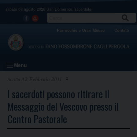
Skip
sabato 08 agosto 2026
San Domenico, sacerdote
to
content
CERCA
Facebook
Youtube
Parrocchie e Orari Messe
Contatti
Menu
2 Febbraio 2011
I sacerdoti possono ritirare il
Messaggio del Vescovo presso il
Centro Pastorale