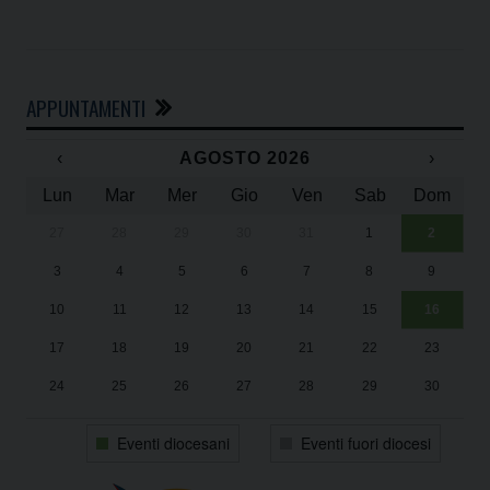
APPUNTAMENTI
‹
AGOSTO 2026
›
Lun
Mar
Mer
Gio
Ven
Sab
Dom
27
28
29
30
31
1
2
Un
25
3
4
5
6
7
8
9
1
Sa
10
11
12
13
14
15
16
17
18
19
20
21
22
23
24
25
26
27
28
29
30
31
1
2
3
4
5
6
Eventi diocesani
Eventi fuori diocesi