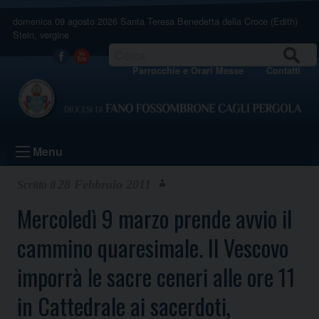
Skip
domenica 09 agosto 2026
Santa Teresa Benedetta della Croce (Edith)
to
Stein, vergine
content
CERCA
Facebook
Youtube
Parrocchie e Orari Messe
Contatti
Menu
28 Febbraio 2011
Mercoledì 9 marzo prende avvio il
cammino quaresimale. Il Vescovo
imporrà le sacre ceneri alle ore 11
in Cattedrale ai sacerdoti,