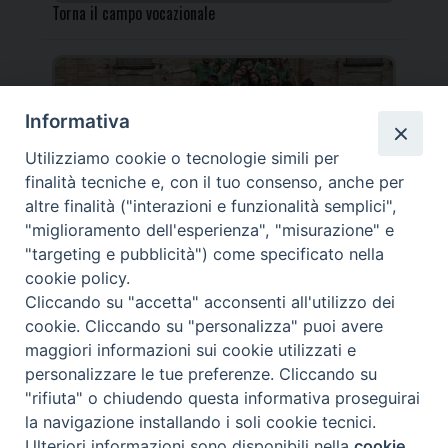
Torna il campo vocazionale
Informativa
Utilizziamo cookie o tecnologie simili per
Torna il Campo Missionario Diocesano
finalità tecniche e, con il tuo consenso, anche per
altre finalità ("interazioni e funzionalità semplici",
"miglioramento dell'esperienza", "misurazione" e
"targeting e pubblicità") come specificato nella
cookie policy.
_____________________________________________________
Cliccando su "accetta" acconsenti all'utilizzo dei
_____________________________
cookie. Cliccando su "personalizza" puoi avere
DIOCESI DI FANO FOSSOMBRONE CAGLI PERGOLA | Via Roma,
maggiori informazioni sui cookie utilizzati e
118 - 61032 FANO (PU) |
personalizzare le tue preferenze. Cliccando su
Tel. 0721 803737 o 826044 | Cod. Fiscale 90003900413
"rifiuta" o chiudendo questa informativa proseguirai
Note legali
|
Privacy
la navigazione installando i soli cookie tecnici.
© TUTTI I DIRITTI RISERVATI
Ulteriori informazioni sono disponibili nella
cookie