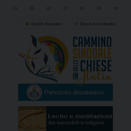
24
25
26
27
28
29
30
31
1
2
3
4
5
6
Eventi diocesani
Eventi fuori diocesi