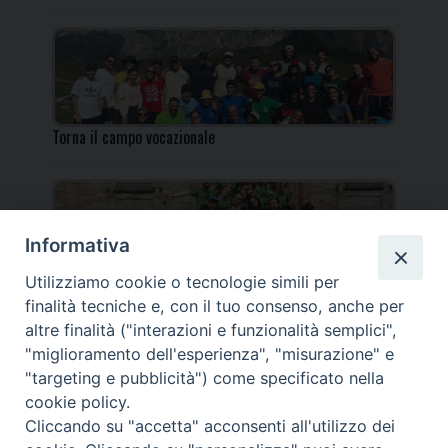
Torna il campo vocazionale
Informativa
Utilizziamo cookie o tecnologie simili per
Torna il Campo Missionario Diocesano
finalità tecniche e, con il tuo consenso, anche per
altre finalità ("interazioni e funzionalità semplici",
"miglioramento dell'esperienza", "misurazione" e
"targeting e pubblicità") come specificato nella
cookie policy.
_____________________________________________________
Cliccando su "accetta" acconsenti all'utilizzo dei
_____________________________