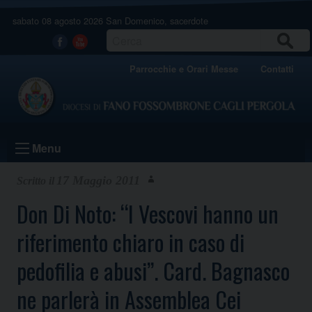
Skip
sabato 08 agosto 2026
San Domenico, sacerdote
to
content
CERCA
Facebook
Youtube
Parrocchie e Orari Messe
Contatti
Menu
17 Maggio 2011
Don Di Noto: “I Vescovi hanno un
riferimento chiaro in caso di
pedofilia e abusi”. Card. Bagnasco
ne parlerà in Assemblea Cei