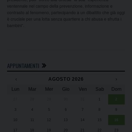
ventennale nel campo della prevenzione, informazione e
contrasto al fenomeno, partecipando a un dibattito che già oggi
è cruciale per una lotta senza quartiere a chi abusa e sfrutta i
bambini”.
APPUNTAMENTI
‹
AGOSTO 2026
›
Lun
Mar
Mer
Gio
Ven
Sab
Dom
27
28
29
30
31
1
2
Un
25
3
4
5
6
7
8
9
1
Sa
10
11
12
13
14
15
16
17
18
19
20
21
22
23