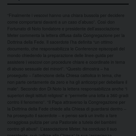
“Finalmente i vescovi hanno una chiara bussola per decidere
come comportarsi davanti a un caso d’abuso”. Così don
Fortunato di Noto fondatore e presidente dell’associazione
Meter commenta la lettera diffusa dalla Congregazione
per la
Dottrina della Fede. Il sacerdote l’ha definita “un ottimo
documento, che responsabilizza le Conferenze episcopali del
mondo chiedendo la preparazione delle linee-guida per
assistere i vescovi con procedure chiare e coordinate in tema
di abuso sessuale dei minori”. “Questo dimostra – ha
proseguito – l’attenzione della Chiesa cattolica in tema, che
non parte certamente da zero e ha gli anticorpi per debellare il
male”. Secondo don Di Noto la lettera responsabilizza anche “i
superiori degli istituti religiosi” e “permette una lotta a 360 gradi
contro il fenomeno”. “Il Papa attraverso la Congregazione per
la Dottrina della Fede chiede alla Chiesa di guardarsi dentro –
ha proseguito il sacerdote – e penso sarà un invito a fare
coraggiosa pulizia per una Pastorale a tutela dei bambini
contro gli abusi”. L’associazione Meter, ha concluso il suo
presidente, può “offrire alla Chiesa” la sua “esperienza