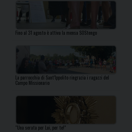
Fino al 31 agosto è attiva la mensa SOStengo
La parrocchia di Sant’Ippolito ringrazia i ragazzi del
Campo Missionario
“Una serata per Lui, per te!”