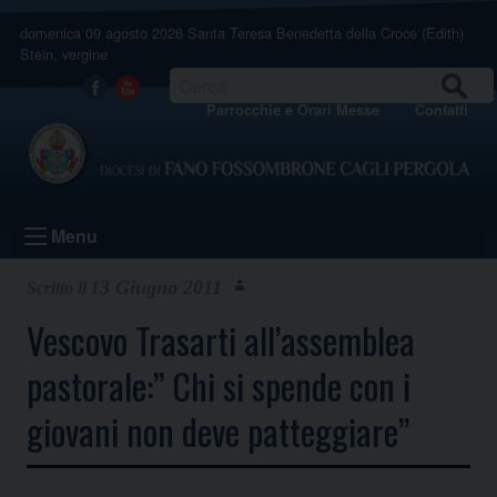
Skip
domenica 09 agosto 2026
Santa Teresa Benedetta della Croce (Edith)
to
Stein, vergine
content
CERCA
Facebook
Youtube
Parrocchie e Orari Messe
Contatti
Menu
13 Giugno 2011
Vescovo Trasarti all’assemblea
pastorale:” Chi si spende con i
giovani non deve patteggiare”