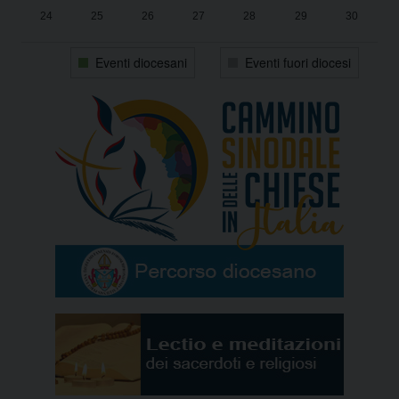
24
25
26
27
28
29
30
31
1
2
3
4
5
6
Eventi diocesani
Eventi fuori diocesi