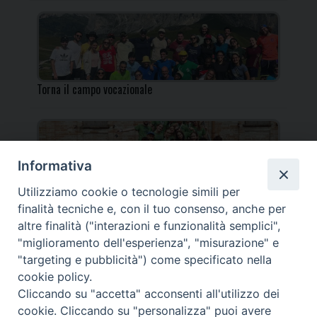
Torna il campo vocazionale
Informativa
Utilizziamo cookie o tecnologie simili per
Torna il Campo Missionario Diocesano
finalità tecniche e, con il tuo consenso, anche per
altre finalità ("interazioni e funzionalità semplici",
"miglioramento dell'esperienza", "misurazione" e
"targeting e pubblicità") come specificato nella
cookie policy.
_____________________________________________________
Cliccando su "accetta" acconsenti all'utilizzo dei
_____________________________
cookie. Cliccando su "personalizza" puoi avere