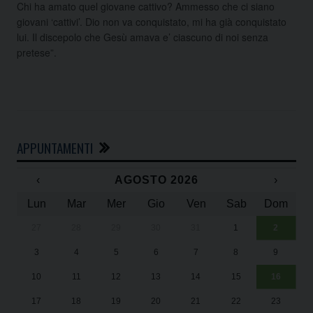
Chi ha amato quel giovane cattivo? Ammesso che ci siano
giovani ‘cattivi’. Dio non va conquistato, mi ha già conquistato
lui. Il discepolo che Gesù amava e’ ciascuno di noi senza
pretese”.
APPUNTAMENTI
‹
AGOSTO 2026
›
Lun
Mar
Mer
Gio
Ven
Sab
Dom
27
28
29
30
31
1
2
Un
25
3
4
5
6
7
8
9
1
Sa
10
11
12
13
14
15
16
17
18
19
20
21
22
23