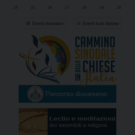
24
25
26
27
28
29
30
31
1
2
3
4
5
6
Eventi diocesani
Eventi fuori diocesi