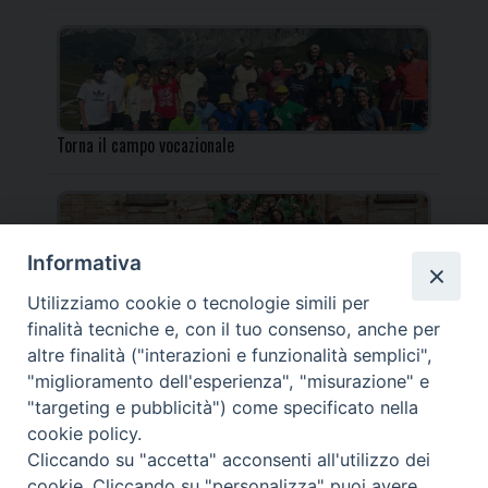
Torna il campo vocazionale
Informativa
Utilizziamo cookie o tecnologie simili per
Torna il Campo Missionario Diocesano
finalità tecniche e, con il tuo consenso, anche per
altre finalità ("interazioni e funzionalità semplici",
"miglioramento dell'esperienza", "misurazione" e
"targeting e pubblicità") come specificato nella
cookie policy.
_____________________________________________________
Cliccando su "accetta" acconsenti all'utilizzo dei
_____________________________
cookie. Cliccando su "personalizza" puoi avere