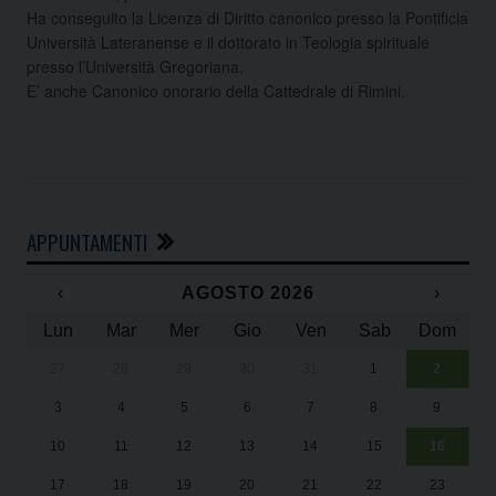
Ha conseguito la Licenza di Diritto canonico presso la Pontificia
Università Lateranense e il dottorato in Teologia spirituale
presso l’Università Gregoriana.
E’ anche Canonico onorario della Cattedrale di Rimini.
APPUNTAMENTI
‹
AGOSTO 2026
›
Lun
Mar
Mer
Gio
Ven
Sab
Dom
27
28
29
30
31
1
2
Un
25
3
4
5
6
7
8
9
1
Sa
10
11
12
13
14
15
16
17
18
19
20
21
22
23