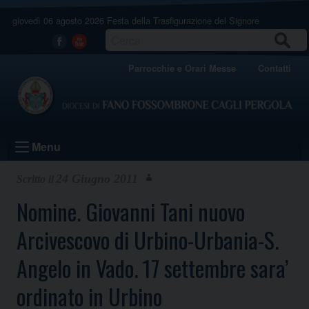
Skip
giovedì 06 agosto 2026
Festa della Trasfigurazione del Signore
to
content
CERCA
Facebook
Youtube
Parrocchie e Orari Messe
Contatti
Menu
24 Giugno 2011
Nomine. Giovanni Tani nuovo
Arcivescovo di Urbino-Urbania-S.
Angelo in Vado. 17 settembre sara’
ordinato in Urbino