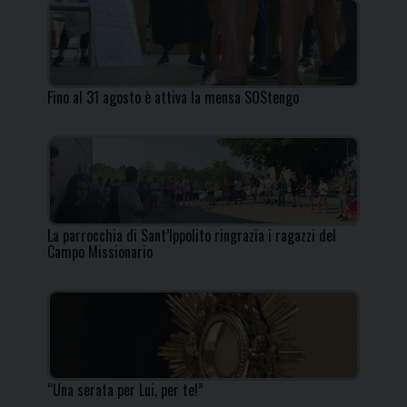
Fino al 31 agosto è attiva la mensa SOStengo
La parrocchia di Sant’Ippolito ringrazia i ragazzi del
Campo Missionario
“Una serata per Lui, per te!”