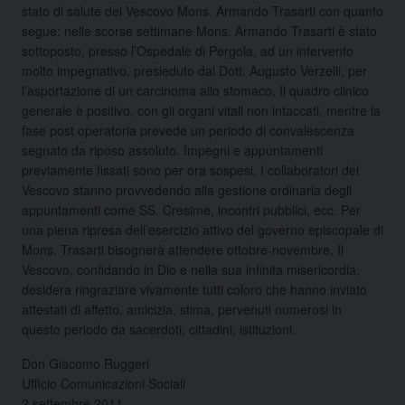
stato di salute del Vescovo Mons. Armando Trasarti con quanto
segue: nelle scorse settimane Mons. Armando Trasarti è stato
sottoposto, presso l’Ospedale di Pergola, ad un intervento
molto impegnativo, presieduto dal Dott. Augusto Verzelli, per
l’asportazione di un carcinoma allo stomaco. Il quadro clinico
generale è positivo, con gli organi vitali non intaccati, mentre la
fase post operatoria prevede un periodo di convalescenza
segnato da riposo assoluto. Impegni e appuntamenti
previamente fissati sono per ora sospesi. I collaboratori del
Vescovo stanno provvedendo alla gestione ordinaria degli
appuntamenti come SS. Cresime, incontri pubblici, ecc. Per
una piena ripresa dell’esercizio attivo del governo episcopale di
Mons. Trasarti bisognerà attendere ottobre-novembre. Il
Vescovo, confidando in Dio e nella sua infinita misericordia,
desidera ringraziare vivamente tutti coloro che hanno inviato
attestati di affetto, amicizia, stima, pervenuti numerosi in
questo periodo da sacerdoti, cittadini, istituzioni.
Don Giacomo Ruggeri
Ufficio Comunicazioni Sociali
2 settembre 2011