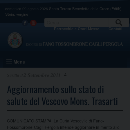
Skip
domenica 09 agosto 2026
Santa Teresa Benedetta della Croce (Edith)
to
Stein, vergine
content
CERCA
Facebook
Youtube
Parrocchie e Orari Messe
Contatti
Menu
2 Settembre 2011
Aggiornamento sullo stato di
salute del Vescovo Mons. Trasarti
COMUNICATO STAMPA. La Curia Vescovile di Fano-
Fossombrone-Cagli-Pergola intende aggiornare in merito allo