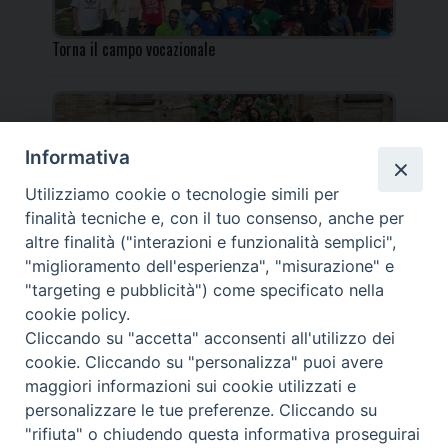
Torna il campo vocazionale
Informativa
Utilizziamo cookie o tecnologie simili per
Torna il Campo Missionario Diocesano
finalità tecniche e, con il tuo consenso, anche per
altre finalità ("interazioni e funzionalità semplici",
"miglioramento dell'esperienza", "misurazione" e
"targeting e pubblicità") come specificato nella
cookie policy.
_____________________________________________________
Cliccando su "accetta" acconsenti all'utilizzo dei
_____________________________
cookie. Cliccando su "personalizza" puoi avere
DIOCESI DI FANO FOSSOMBRONE CAGLI PERGOLA | Via Roma,
maggiori informazioni sui cookie utilizzati e
118 - 61032 FANO (PU) |
personalizzare le tue preferenze. Cliccando su
Tel. 0721 803737 o 826044 | Cod. Fiscale 90003900413
"rifiuta" o chiudendo questa informativa proseguirai
Note legali
|
Privacy