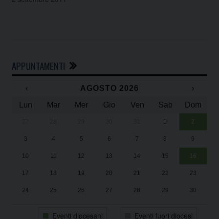
APPUNTAMENTI
‹
AGOSTO 2026
›
Lun
Mar
Mer
Gio
Ven
Sab
Dom
27
28
29
30
31
1
2
Un
25
3
4
5
6
7
8
9
1
Sa
10
11
12
13
14
15
16
17
18
19
20
21
22
23
24
25
26
27
28
29
30
31
1
2
3
4
5
6
Eventi diocesani
Eventi fuori diocesi