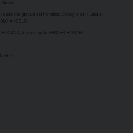
i Madrid
 sezione giovani del Pontificio Consiglio per i Laici ai
 NICOLÒ ANSELMI
O CROCIATA; lectio di padre ERMES RONCHI
 Marche