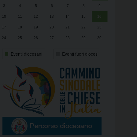
3
4
5
6
7
8
9
alle
Luca Santini
13:00
10
11
12
13
14
15
16
17
18
19
20
21
22
23
24
25
26
27
28
29
30
31
1
2
3
4
5
6
Eventi diocesani
Eventi fuori diocesi