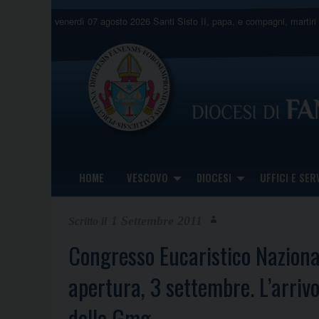
Skip
venerdì 07 agosto 2026
Santi Sisto II, papa, e compagni, martiri
to
content
HOME
VESCOVO
DIOCESI
UFFICI E SERV
1 Settembre 2011
Congresso Eucaristico Naziona
apertura, 3 settembre. L’arrivo
delle Gmg