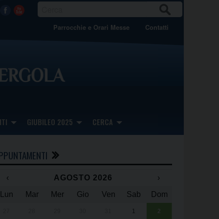
CER
Facebook
Youtube
CA
Parrocchie e Orari Messe
Contatti
TI
GIUBILEO 2025
CERCA
PPUNTAMENTI
‹
AGOSTO 2026
›
Lun
Mar
Mer
Gio
Ven
Sab
Dom
x
x
27
28
29
30
31
1
2
Una giornata 
25° anniversa