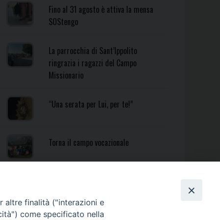
Fino al 31 agosto è attiva la mensa
SOStengo
La parrocchia di Sant’Ippolito
ringrazia i ragazzi del Campo
Missionario
“Una serata per Lui, per te!”
Torna il campo vocazionale
Torna il Campo Missionario
Diocesano
altre finalità ("interazioni e
cità") come specificato nella