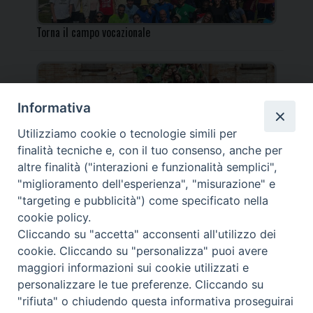
Torna il campo vocazionale
Informativa
Utilizziamo cookie o tecnologie simili per
Torna il Campo Missionario Diocesano
finalità tecniche e, con il tuo consenso, anche per
altre finalità ("interazioni e funzionalità semplici",
"miglioramento dell'esperienza", "misurazione" e
"targeting e pubblicità") come specificato nella
cookie policy.
_____________________________________________________
Cliccando su "accetta" acconsenti all'utilizzo dei
_____________________________
cookie. Cliccando su "personalizza" puoi avere
DIOCESI DI FANO FOSSOMBRONE CAGLI PERGOLA | Via Roma,
maggiori informazioni sui cookie utilizzati e
118 - 61032 FANO (PU) |
personalizzare le tue preferenze. Cliccando su
Tel. 0721 803737 o 826044 | Cod. Fiscale 90003900413
"rifiuta" o chiudendo questa informativa proseguirai
Note legali
|
Privacy