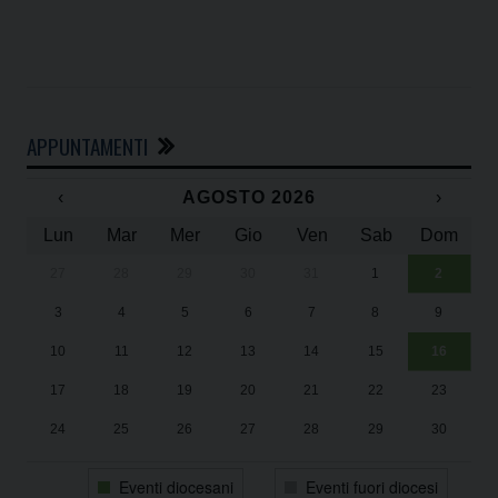
APPUNTAMENTI
‹
AGOSTO 2026
›
Lun
Mar
Mer
Gio
Ven
Sab
Dom
27
28
29
30
31
1
2
Un
25
3
4
5
6
7
8
9
1
Sa
10
11
12
13
14
15
16
17
18
19
20
21
22
23
24
25
26
27
28
29
30
31
1
2
3
4
5
6
Eventi diocesani
Eventi fuori diocesi