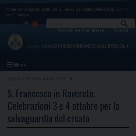
Skip
domenica 09 agosto 2026
Santa Teresa Benedetta della Croce (Edith)
to
Stein, vergine
content
CERCA
Facebook
Youtube
Parrocchie e Orari Messe
Contatti
Menu
29 Settembre 2011
S. Francesco in Rovereto.
Celebrazioni 3 e 4 ottobre per la
salvaguardia del creato