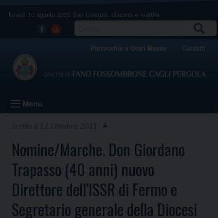
Skip
lunedì 10 agosto 2026
San Lorenzo, diacono e martire
to
content
CERCA
Facebook
Youtube
Parrocchie e Orari Messe
Contatti
Menu
12 Ottobre 2011
Nomine/Marche. Don Giordano
Trapasso (40 anni) nuovo
Direttore dell’ISSR di Fermo e
Segretario generale della Diocesi