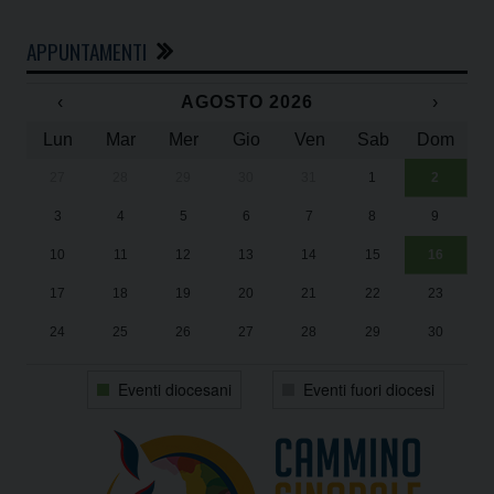
APPUNTAMENTI
‹
AGOSTO 2026
›
Lun
Mar
Mer
Gio
Ven
Sab
Dom
27
28
29
30
31
1
2
Un
25
3
4
5
6
7
8
9
1
Sa
10
11
12
13
14
15
16
17
18
19
20
21
22
23
24
25
26
27
28
29
30
31
1
2
3
4
5
6
Eventi diocesani
Eventi fuori diocesi