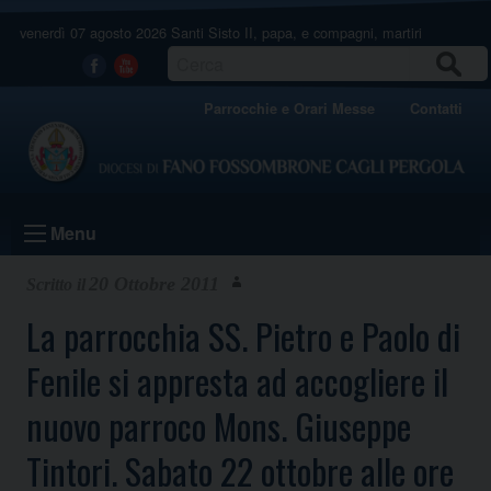
Skip
venerdì 07 agosto 2026
Santi Sisto II, papa, e compagni, martiri
to
content
CERCA
Facebook
Youtube
Parrocchie e Orari Messe
Contatti
Menu
20 Ottobre 2011
La parrocchia SS. Pietro e Paolo di
Fenile si appresta ad accogliere il
nuovo parroco Mons. Giuseppe
Tintori. Sabato 22 ottobre alle ore