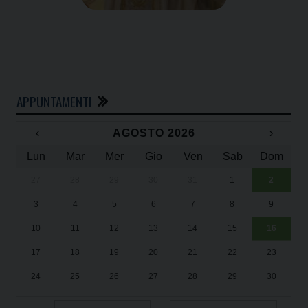
APPUNTAMENTI
‹
AGOSTO 2026
›
Lun
Mar
Mer
Gio
Ven
Sab
Dom
27
28
29
30
31
1
2
Un
25
3
4
5
6
7
8
9
1
Sa
10
11
12
13
14
15
16
17
18
19
20
21
22
23
24
25
26
27
28
29
30
31
1
2
3
4
5
6