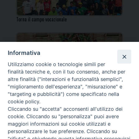
Torna il campo vocazionale
Informativa
Utilizziamo cookie o tecnologie simili per
Torna il Campo Missionario Diocesano
finalità tecniche e, con il tuo consenso, anche per
altre finalità ("interazioni e funzionalità semplici",
"miglioramento dell'esperienza", "misurazione" e
"targeting e pubblicità") come specificato nella
cookie policy.
_____________________________________________________
Cliccando su "accetta" acconsenti all'utilizzo dei
_____________________________
cookie. Cliccando su "personalizza" puoi avere
DIOCESI DI FANO FOSSOMBRONE CAGLI PERGOLA | Via Roma,
maggiori informazioni sui cookie utilizzati e
118 - 61032 FANO (PU) |
personalizzare le tue preferenze. Cliccando su
Tel. 0721 803737 o 826044 | Cod. Fiscale 90003900413
"rifiuta" o chiudendo questa informativa proseguirai