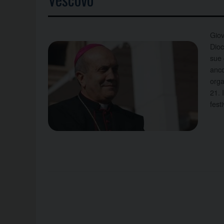
Giov
Dioc
sue 
anco
orga
21. 
fest