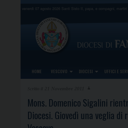
Skip
venerdì 07 agosto 2026
Santi Sisto II, papa, e compagni, martiri
to
content
HOME
VESCOVO
DIOCESI
UFFICI E SERV
21 Novembre 2011
Mons. Domenico Sigalini rientr
Diocesi. Giovedì una veglia di 
Vescovo