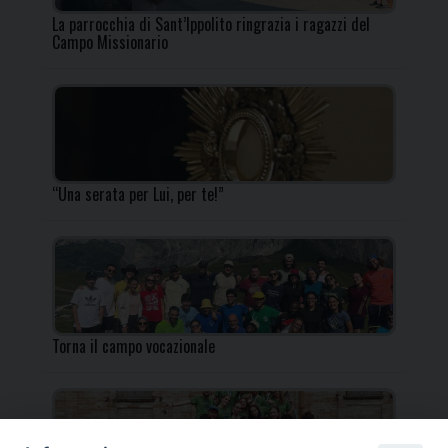
La parrocchia di Sant’Ippolito ringrazia i ragazzi del
Campo Missionario
“Una serata per Lui, per te!”
Torna il campo vocazionale