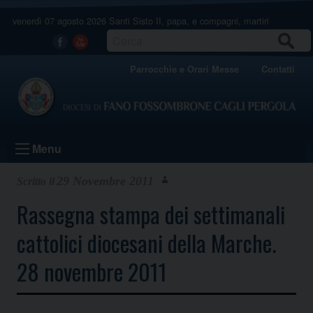
Skip
venerdì 07 agosto 2026
Santi Sisto II, papa, e compagni, martiri
to
content
CERCA
Facebook
Youtube
Parrocchie e Orari Messe
Contatti
Menu
29 Novembre 2011
Rassegna stampa dei settimanali
cattolici diocesani della Marche.
28 novembre 2011