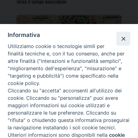
Torna il campo vocazionale
Informativa
Utilizziamo cookie o tecnologie simili per
Torna il Campo Missionario Diocesano
finalità tecniche e, con il tuo consenso, anche per
altre finalità ("interazioni e funzionalità semplici",
"miglioramento dell'esperienza", "misurazione" e
"targeting e pubblicità") come specificato nella
cookie policy.
_____________________________________________________
Cliccando su "accetta" acconsenti all'utilizzo dei
_____________________________
cookie. Cliccando su "personalizza" puoi avere
DIOCESI DI FANO FOSSOMBRONE CAGLI PERGOLA | Via Roma,
maggiori informazioni sui cookie utilizzati e
118 - 61032 FANO (PU) |
personalizzare le tue preferenze. Cliccando su
Tel. 0721 803737 o 826044 | Cod. Fiscale 90003900413
"rifiuta" o chiudendo questa informativa proseguirai
Note legali
|
Privacy
la navigazione installando i soli cookie tecnici.
© TUTTI I DIRITTI RISERVATI
Ulteriori informazioni sono disponibili nella
cookie
Preferenze Cookie