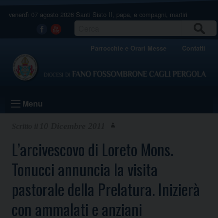
Skip
venerdì 07 agosto 2026
Santi Sisto II, papa, e compagni, martiri
to
content
CERCA
Facebook
Youtube
Parrocchie e Orari Messe
Contatti
Menu
10 Dicembre 2011
L’arcivescovo di Loreto Mons.
Tonucci annuncia la visita
pastorale della Prelatura. Inizierà
con ammalati e anziani