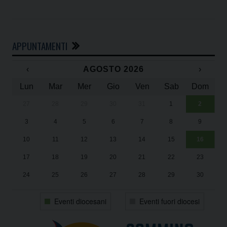
APPUNTAMENTI
‹
AGOSTO 2026
›
Lun
Mar
Mer
Gio
Ven
Sab
Dom
27
28
29
30
31
1
2
Un
25
3
4
5
6
7
8
9
1
Sa
10
11
12
13
14
15
16
17
18
19
20
21
22
23
24
25
26
27
28
29
30
31
1
2
3
4
5
6
Eventi diocesani
Eventi fuori diocesi