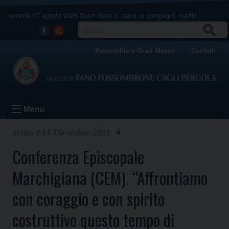
Skip
venerdì 07 agosto 2026
Santi Sisto II, papa, e compagni, martiri
to
content
CERCA
Facebook
Youtube
Parrocchie e Orari Messe
Contatti
Menu
14 Dicembre 2011
Conferenza Episcopale
Marchigiana (CEM). “Affrontiamo
con coraggio e con spirito
costruttivo questo tempo di