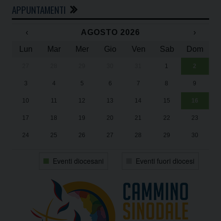
APPUNTAMENTI
‹
AGOSTO 2026
›
Lun
Mar
Mer
Gio
Ven
Sab
Dom
27
28
29
30
31
1
2
Un
25
3
4
5
6
7
8
9
1
Sa
10
11
12
13
14
15
16
17
18
19
20
21
22
23
24
25
26
27
28
29
30
31
1
2
3
4
5
6
Eventi diocesani
Eventi fuori diocesi