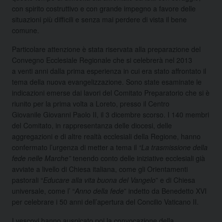
con spirito costruttivo e con grande impegno a favore delle
situazioni più difficili e senza mai perdere di vista il bene
comune.
Particolare attenzione è stata riservata alla preparazione del
Convegno Ecclesiale Regionale che si celebrerà nel 2013
a venti anni dalla prima esperienza in cui era stato affrontato il
tema della nuova evangelizzazione. Sono state esaminate le
indicazioni emerse dai lavori del Comitato Preparatorio che si è
riunito per la prima volta a Loreto, presso il Centro
Giovanile Giovanni Paolo II, il 3 dicembre scorso. I 140 membri
del Comitato, in rappresentanza delle diocesi, delle
aggregazioni e di altre realtà ecclesiali della Regione, hanno
confermato l’urgenza di metter a tema il
“La trasmissione della
fede nelle Marche”
tenendo conto delle iniziative ecclesiali già
avviate a livello di Chiesa italiana, come gli Orientamenti
pastorali “
Educare alla vita buona del Vangelo
” e di Chiesa
universale, come l’ “
Anno della fede
” indetto da Benedetto XVI
per celebrare i 50 anni dell’apertura del Concilio Vaticano II.
I vescovi hanno auspicato poi la convocazione della