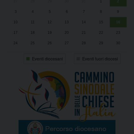
27
28
29
30
31
1
2
Un
25
3
4
5
6
7
8
9
1
Sa
10
11
12
13
14
15
16
17
18
19
20
21
22
23
24
25
26
27
28
29
30
31
1
2
3
4
5
6
Eventi diocesani
Eventi fuori diocesi