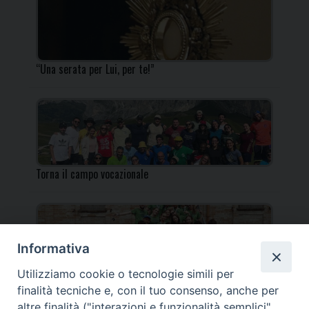
“Una serata per Lui, per te!”
Torna il campo vocazionale
Informativa
Utilizziamo cookie o tecnologie simili per
Torna il Campo Missionario Diocesano
finalità tecniche e, con il tuo consenso, anche per
altre finalità ("interazioni e funzionalità semplici",