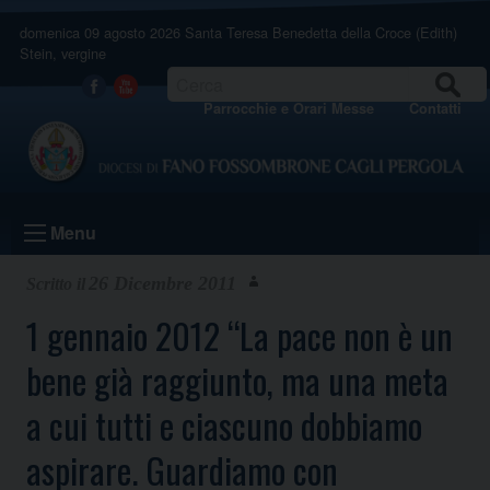
Skip
domenica 09 agosto 2026
Santa Teresa Benedetta della Croce (Edith)
to
Stein, vergine
content
CERCA
Facebook
Youtube
Parrocchie e Orari Messe
Contatti
Menu
26 Dicembre 2011
1 gennaio 2012 “La pace non è un
bene già raggiunto, ma una meta
a cui tutti e ciascuno dobbiamo
aspirare. Guardiamo con