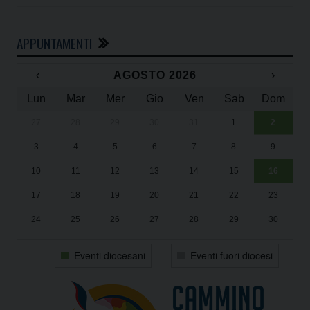
APPUNTAMENTI
‹
AGOSTO 2026
›
Lun
Mar
Mer
Gio
Ven
Sab
Dom
27
28
29
30
31
1
2
Un
25
3
4
5
6
7
8
9
1
Sa
10
11
12
13
14
15
16
17
18
19
20
21
22
23
24
25
26
27
28
29
30
31
1
2
3
4
5
6
Eventi diocesani
Eventi fuori diocesi