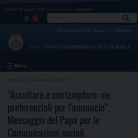
Skip
sabato 08 agosto 2026
San Domenico, sacerdote
to
content
CERCA
Facebook
Youtube
Parrocchie e Orari Messe
Contatti
Menu
24 Gennaio 2012
“Ascoltare e contemplare: vie
preferenziali per l’annuncio”.
Messaggio del Papa per le
Comunicazioni sociali