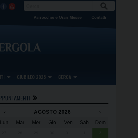
CER
Facebook
Youtube
CA
Parrocchie e Orari Messe
Contatti
TI
GIUBILEO 2025
CERCA
PPUNTAMENTI
‹
AGOSTO 2026
›
Lun
Mar
Mer
Gio
Ven
Sab
Dom
x
x
27
28
29
30
31
1
2
Una giornata 
25° anniversa