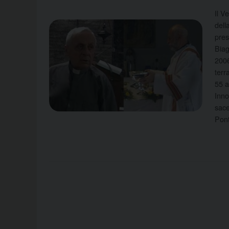
Il V
dell
pres
Biag
2006
terr
55 a
Inno
sace
Pont