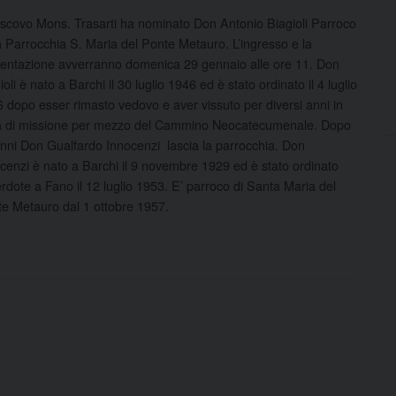
escovo Mons. Trasarti ha nominato Don Antonio Biagioli Parroco
a Parrocchia S. Maria del Ponte Metauro. L’ingresso e la
entazione avverranno domenica 29 gennaio alle ore 11. Don
ioli è nato
a Barchi il 30 luglio 1946 ed è stato ordinato il 4 luglio
 dopo esser rimasto vedovo e aver vissuto per diversi anni in
a di missione per mezzo del Cammino Neocatecumenale. Dopo
nni Don Gualfardo Innocenzi lascia la parrocchia. Don
cenzi è nato a Barchi il 9 novembre 1929 ed è stato ordinato
rdote a Fano il 12 luglio 1953. E’ parroco di Santa Maria del
e Metauro dal 1 ottobre 1957.