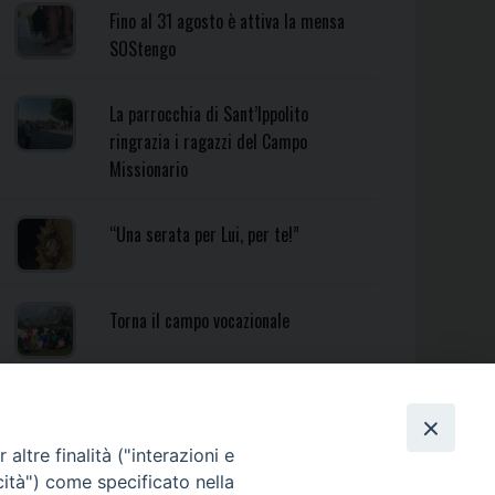
Fino al 31 agosto è attiva la mensa
SOStengo
La parrocchia di Sant’Ippolito
ringrazia i ragazzi del Campo
Missionario
“Una serata per Lui, per te!”
Torna il campo vocazionale
Torna il Campo Missionario
Diocesano
altre finalità ("interazioni e
cità") come specificato nella