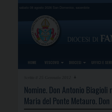
Skip
sabato 08 agosto 2026
San Domenico, sacerdote
to
content
HOME
VESCOVO
DIOCESI
UFFICI E SERV
25 Gennaio 2012
Nomine. Don Antonio Biagioli 
Maria del Ponte Metauro. Don 