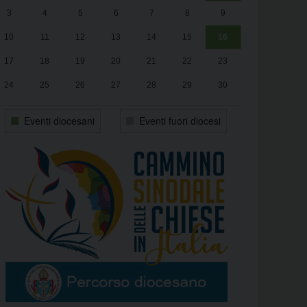
3
4
5
6
7
8
9
alle
Luca Santini
13:00
10
11
12
13
14
15
16
17
18
19
20
21
22
23
24
25
26
27
28
29
30
31
1
2
3
4
5
6
Eventi diocesani
Eventi fuori diocesi