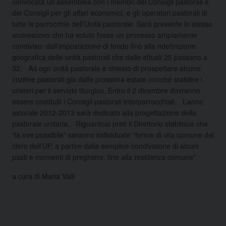
convocata un’assemblea con i membri dei Consigli pastorali e
dei Consigli per gli affari economici, e gli operatori pastorali di
tutte le parrocchie dell’Unità pastorale. Sarà presente lo stesso
arcivescovo che ha voluto fosse un processo ampiamente
condiviso: dall’impostazione di fondo fino alla ridefinizione
geografica delle unità pastorali che dalle attuali 25 passano a
32. Ad ogn unità pastorale è chiesto di prospettare alcune
inizitive pastorali già dalla prossima estate nonché stabilire i
cristeri per il servizio liturgico. Entro il 2 dicembre dovranno
essere costituiti i Consigli pastorali interparrocchiali. L’anno
astorale 2012-2013 sarà dedicato alla progettazione della
pastorale unitaria. Riguardoai preti il Direttorio stabilisce che
“là ove possibile” saranno individuate “forme di vita comune del
clero dell’UP, a partire dalla semplice condivisione di alcuni
pasti e momenti di preghiera, fino alla residenza comune”.
a cura di Maria Valli