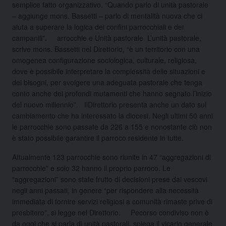
semplice fatto organizzativo. “Quando parlo di unità pastorale
– aggiunge mons. Bassetti – parlo di mentalità nuova che ci
aiuta a superare la logica dei confini parrocchiali e dei
campanili”. arrocchie e Unità pastorale L’unità pastorale,
scrive mons. Bassetti nel Direttorio, “è un territorio con una
omogenea configurazione sociologica, culturale, religiosa,
dove è possibile interpretare la complessità delle situazioni e
dei bisogni, per svolgere una adeguata pastorale che tenga
conto anche dei profondi mutamenti che hanno segnato l’inizio
del nuovo millennio”. IlDirettorio presenta anche un dato sul
cambiamento che ha interessato la diocesi. Negli ultimi 50 anni
le parrocchie sono passate da 226 a 155 e nonostante ciò non
è stato possibile garantire il parroco residente in tutte.
Attualmente 123 parrocchie sono riunite in 47 “aggregazioni di
parrocchie” e solo 32 hanno il proprio parroco. Le
“aggregazioni” sono state frutto di decisioni prese dai vescovi
negli anni passati, in genere “per rispondere alla necessità
immediata di fornire servizi religiosi a comunità rimaste prive di
presbitero”, si legge nel Direttorio. Pecorso condiviso non è
da oggi che si parla di unità pastorali, spiega il vicario generale