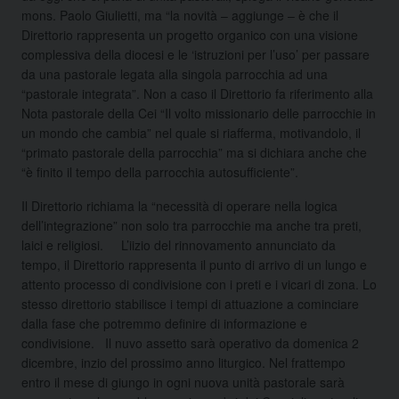
mons. Paolo Giulietti, ma “la novità – aggiunge – è che il
Direttorio rappresenta un progetto organico con una visione
complessiva della diocesi e le ‘istruzioni per l’uso’ per passare
da una pastorale legata alla singola parrocchia ad una
“pastorale integrata”. Non a caso il Direttorio fa riferimento alla
Nota pastorale della Cei “Il volto missionario delle parrocchie in
un mondo che cambia” nel quale si riafferma, motivandolo, il
“primato pastorale della parrocchia” ma si dichiara anche che
“è finito il tempo della parrocchia autosufficiente”.
Il Direttorio richiama la “necessità di operare nella logica
dell’integrazione” non solo tra parrocchie ma anche tra preti,
laici e religiosi. L’iizio del rinnovamento annunciato da
tempo, il Direttorio rappresenta il punto di arrivo di un lungo e
attento processo di condivisione con i preti e i vicari di zona. Lo
stesso direttorio stabilisce i tempi di attuazione a cominciare
dalla fase che potremmo definire di informazione e
condivisione. Il nuvo assetto sarà operativo da domenica 2
dicembre, inzio del prossimo anno liturgico. Nel frattempo
entro il mese di giungo in ogni nuova unità pastorale sarà