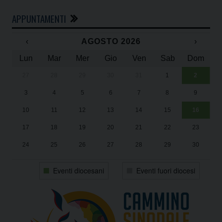
APPUNTAMENTI
‹
AGOSTO 2026
›
Lun
Mar
Mer
Gio
Ven
Sab
Dom
27
28
29
30
31
1
2
Un
25
3
4
5
6
7
8
9
1
Sa
10
11
12
13
14
15
16
17
18
19
20
21
22
23
24
25
26
27
28
29
30
31
1
2
3
4
5
6
Eventi diocesani
Eventi fuori diocesi