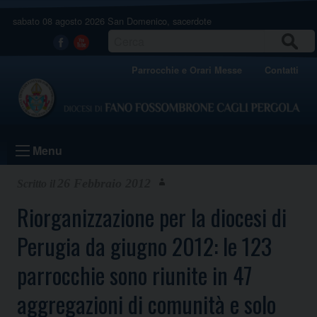
Skip
sabato 08 agosto 2026
San Domenico, sacerdote
to
content
CERCA
Facebook
Youtube
Parrocchie e Orari Messe
Contatti
Menu
26 Febbraio 2012
Riorganizzazione per la diocesi di
Perugia da giugno 2012: le 123
parrocchie sono riunite in 47
aggregazioni di comunità e solo