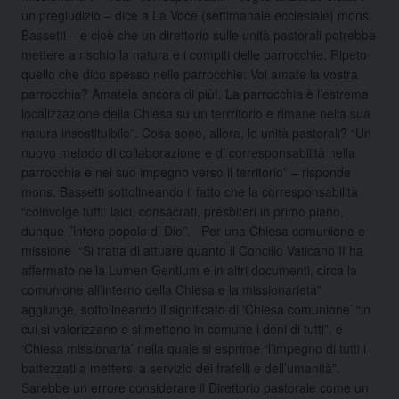
un pregiudizio – dice a La Voce (settimanale ecclesiale) mons.
Bassetti – e cioè che un direttorio sulle unità pastorali potrebbe
mettere a rischio la natura e i compiti delle parrocchie. Ripeto
quello che dico spesso nelle parrocchie: Voi amate la vostra
parrocchia? Amatela ancora di più!. La parrocchia è l’estrema
localizzazione della Chiesa su un terrritorio e rimane nella sua
natura insostituibile”. Cosa sono, allora, le unità pastorali? “Un
nuovo metodo di collaborazione e di corresponsabilità nella
parrocchia e nel suo impegno verso il territorio” – risponde
mons. Bassetti sottolineando il fatto che la corresponsabilità
“coinvolge tutti: laici, consacrati, presbiteri in primo piano,
dunque l’intero popolo di Dio”. Per una Chiesa comunione e
missione “Si tratta di attuare quanto il Concilio Vaticano II ha
affermato nella Lumen Gentium e in altri documenti, circa la
comunione all’interno della Chiesa e la missionarietà”
aggiunge, sottolineando il significato di ‘Chiesa comunione’ “in
cui si valorizzano e si mettono in comune i doni di tutti”, e
‘Chiesa missionaria’ nella quale si esprime “l’impegno di tutti i
battezzati a mettersi a servizio dei fratelli e dell’umanità”.
Sarebbe un errore considerare il Direttorio pastorale come un