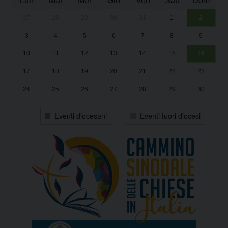
Lun
Mar
Mer
Gio
Ven
Sab
Dom
27
28
29
30
31
1
2
Un
25
3
4
5
6
7
8
9
1
Sa
10
11
12
13
14
15
16
17
18
19
20
21
22
23
24
25
26
27
28
29
30
31
1
2
3
4
5
6
Eventi diocesani
Eventi fuori diocesi