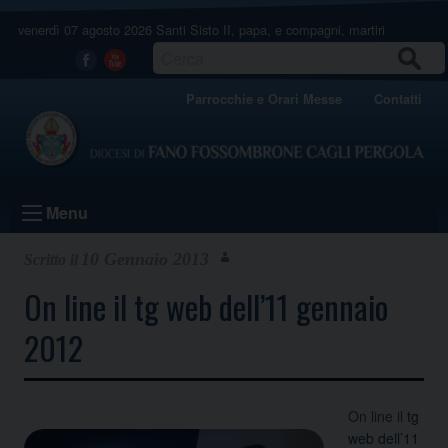
Skip
venerdì 07 agosto 2026
Santi Sisto II, papa, e compagni, martiri
to
content
CERCA
Facebook
Youtube
Parrocchie e Orari Messe
Contatti
Menu
10 Gennaio 2013
On line il tg web dell’11 gennaio
2012
On line il
tg
web dell’11