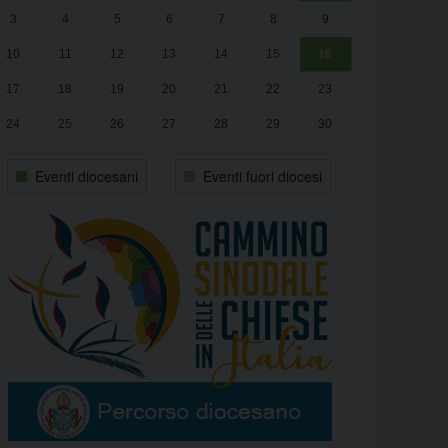
3
4
5
6
7
8
9
alle
Luca Santini
13:00
10
11
12
13
14
15
16
17
18
19
20
21
22
23
24
25
26
27
28
29
30
31
1
2
3
4
5
6
Eventi diocesani
Eventi fuori diocesi