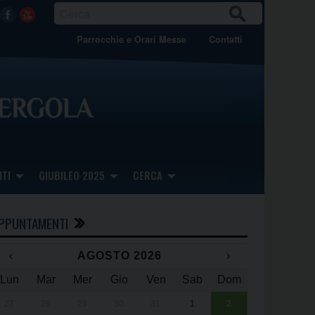
CER
Facebook
Youtube
CA
Parrocchie e Orari Messe
Contatti
TI
GIUBILEO 2025
CERCA
PPUNTAMENTI
‹
AGOSTO 2026
›
Lun
Mar
Mer
Gio
Ven
Sab
Dom
x
x
27
28
29
30
31
1
2
Una giornata 
25° anniversa