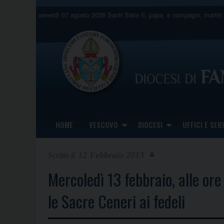
Skip
venerdì 07 agosto 2026
Santi Sisto II, papa, e compagni, martiri
to
content
HOME
VESCOVO
DIOCESI
UFFICI E SERV
12 Febbraio 2013
Mercoledì 13 febbraio, alle ore
le Sacre Ceneri ai fedeli