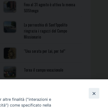
Fino al 31 agosto è attiva la mensa
SOStengo
La parrocchia di Sant’Ippolito
ringrazia i ragazzi del Campo
Missionario
“Una serata per Lui, per te!”
Torna il campo vocazionale
Torna il Campo Missionario
Diocesano
altre finalità ("interazioni e
cità") come specificato nella