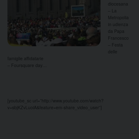
diocesana
– La
Metropolia
in udienza
da Papa
Francesco
– Festa
delle
famiglie affidatarie
– Foursquare day…
[youtube_sc url=”http://www.youtube.com/watch?
v=sbjKZvLuoiA&feature=em-share_video_user”]