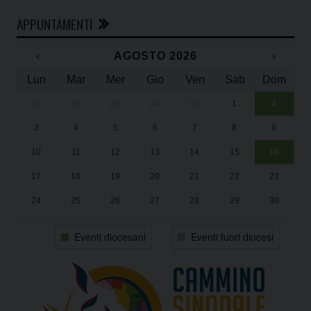
APPUNTAMENTI
‹
AGOSTO 2026
›
Lun
Mar
Mer
Gio
Ven
Sab
Dom
27
28
29
30
31
1
2
Un
25
3
4
5
6
7
8
9
1
Sa
10
11
12
13
14
15
16
17
18
19
20
21
22
23
24
25
26
27
28
29
30
31
1
2
3
4
5
6
Eventi diocesani
Eventi fuori diocesi