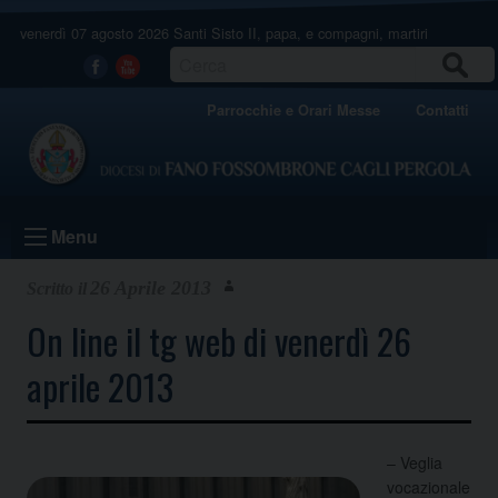
Skip
venerdì 07 agosto 2026
Santi Sisto II, papa, e compagni, martiri
to
content
CERCA
Facebook
Youtube
Parrocchie e Orari Messe
Contatti
Menu
26 Aprile 2013
On line il tg web di venerdì 26
aprile 2013
– Veglia
vocazionale