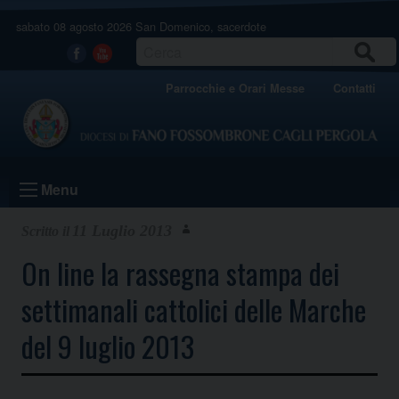
Skip
sabato 08 agosto 2026
San Domenico, sacerdote
to
content
CERCA
Facebook
Youtube
Parrocchie e Orari Messe
Contatti
Menu
11 Luglio 2013
On line la rassegna stampa dei
settimanali cattolici delle Marche
del 9 luglio 2013