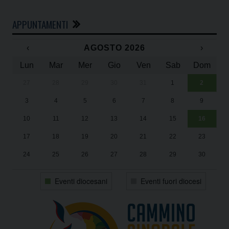
APPUNTAMENTI
‹
AGOSTO 2026
›
Lun
Mar
Mer
Gio
Ven
Sab
Dom
27
28
29
30
31
1
2
Un
25
3
4
5
6
7
8
9
1
Sa
10
11
12
13
14
15
16
17
18
19
20
21
22
23
24
25
26
27
28
29
30
31
1
2
3
4
5
6
Eventi diocesani
Eventi fuori diocesi