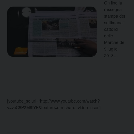
On line la
rassegna
stampa dei
settimanali
cattolici
delle
Marche del
9 luglio
2013…
[youtube_sc url=”http://www.youtube.com/watch?
v=vcC5P2M9iYE&feature=em-share_video_user”]