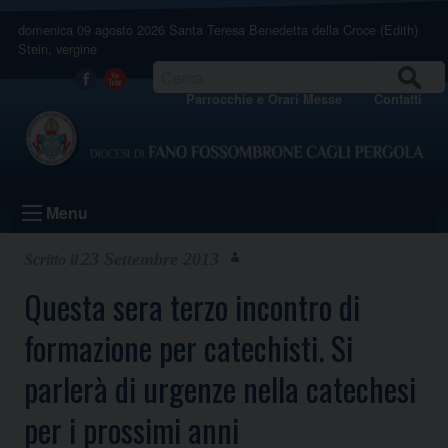
Skip
domenica 09 agosto 2026
Santa Teresa Benedetta della Croce (Edith)
to
Stein, vergine
content
CERCA
Facebook
Youtube
Parrocchie e Orari Messe
Contatti
Menu
23 Settembre 2013
Questa sera terzo incontro di
formazione per catechisti. Si
parlerà di urgenze nella catechesi
per i prossimi anni