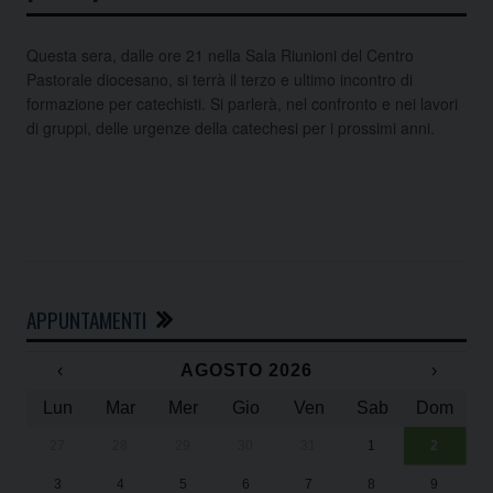
Questa sera, dalle ore 21 nella Sala Riunioni del Centro
Pastorale diocesano, si terrà il terzo e ultimo incontro di
formazione per catechisti. Si parlerà, nel confronto e nei lavori
di gruppi, delle urgenze della catechesi per i prossimi anni.
APPUNTAMENTI
‹
AGOSTO 2026
›
Lun
Mar
Mer
Gio
Ven
Sab
Dom
27
28
29
30
31
1
2
Un
25
3
4
5
6
7
8
9
1
Sa