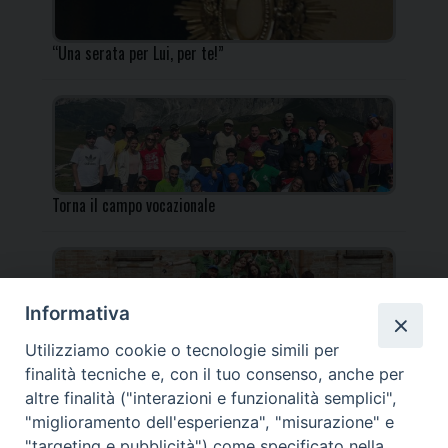
“Una serata per Lui, per te!”
Torna il campo vocazionale
Informativa
Utilizziamo cookie o tecnologie simili per
Torna il Campo Missionario Diocesano
finalità tecniche e, con il tuo consenso, anche per
altre finalità ("interazioni e funzionalità semplici",
"miglioramento dell'esperienza", "misurazione" e
"targeting e pubblicità") come specificato nella