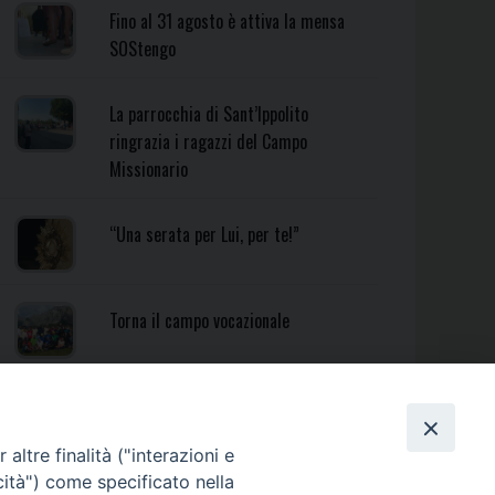
Fino al 31 agosto è attiva la mensa
SOStengo
La parrocchia di Sant’Ippolito
ringrazia i ragazzi del Campo
Missionario
“Una serata per Lui, per te!”
Torna il campo vocazionale
Torna il Campo Missionario
Diocesano
altre finalità ("interazioni e
cità") come specificato nella