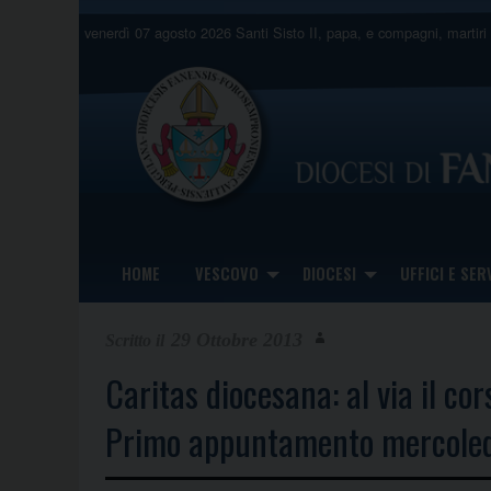
Skip
venerdì 07 agosto 2026
Santi Sisto II, papa, e compagni, martiri
to
content
HOME
VESCOVO
DIOCESI
UFFICI E SERV
29 Ottobre 2013
Caritas diocesana: al via il cor
Primo appuntamento mercoledì