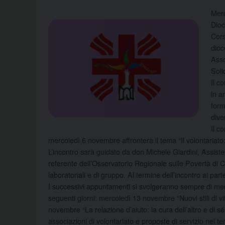
Merc
Dioc
Cors
dioc
Asso
Soli
Il c
in a
form
dive
Il c
mercoledì 6 novembre affronterà il tema “Il volontariato
L’incontro sarà guidato da don Michele Giardini, Assist
referente dell’Osservatorio Regionale sulle Povertà di C
laboratoriali e di gruppo. Al termine dell’incontro ai part
I successivi appuntamenti si svolgeranno sempre di merco
seguenti giorni: mercoledì 13 novembre “Nuovi stili di vi
novembre “La relazione d’aiuto: la cura dell’altro e di
associazioni di volontariato e proposte di servizio nel ter