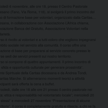
oledì 6 novembre, alle ore 18, presso il Centro Pastorale
esano (Fano, Via Roma, 118), si svolgerà il primo incontro del
o di formazione base per volontari, organizzato dalla Caritas…
esana, in collaborazione con Associazione L’Africa chiama,
ciazione Banca del Gratuito, Associazione Volontari nella
darietà.
orso è rivolto ai volontari e a tutti coloro che vogliono impegnarsi
mbito sociale nel servizio alla comunità. Il corso offre una
azione di base per prepararsi al servizio concreto presso le
rse sedi dei servizi presenti sul nostro territorio.
orso si compone di quattro appuntamenti. Il primo incontro di
: sfida e opportunità culturale per generare prossimità”.
ente Spirituale della Caritas diocesana e da Andrea Tondi,
aritas Marche. Si alterneranno momenti teorici a attività
ecipanti sarà offerta la cena a buffet.
ledì, dalle ore 18 alle ore 21 presso il centro pastorale nei
ta: etica e responsabilità nel volontariato locale”; mercoledì 20
 sé stessi” e mercoledì 27 novembre “Presentazione di alcune
ritorio”. Il corso è completamente gratuito e rilascia, a chi ne fa