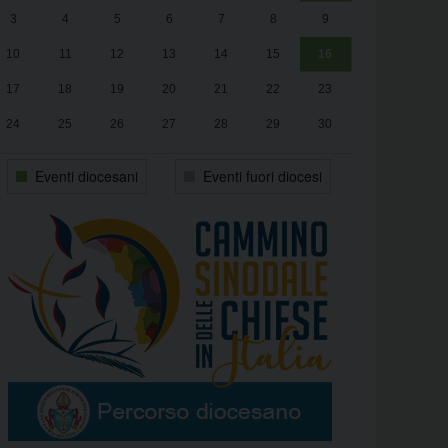
3
4
5
6
7
8
9
alle
Luca Santini
13:00
10
11
12
13
14
15
16
17
18
19
20
21
22
23
24
25
26
27
28
29
30
31
1
2
3
4
5
6
Eventi diocesani
Eventi fuori diocesi