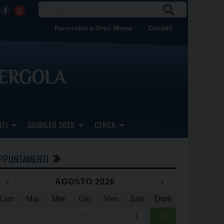
CER
Facebook
Youtube
CA
Parrocchie e Orari Messe
Contatti
TI
GIUBILEO 2025
CERCA
PPUNTAMENTI
‹
AGOSTO 2026
›
Lun
Mar
Mer
Gio
Ven
Sab
Dom
x
x
27
28
29
30
31
1
2
Una giornata 
25° anniversa