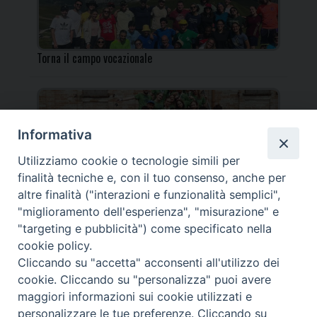
Torna il campo vocazionale
Informativa
Utilizziamo cookie o tecnologie simili per
Torna il Campo Missionario Diocesano
finalità tecniche e, con il tuo consenso, anche per
altre finalità ("interazioni e funzionalità semplici",
"miglioramento dell'esperienza", "misurazione" e
"targeting e pubblicità") come specificato nella
cookie policy.
_____________________________________________________
Cliccando su "accetta" acconsenti all'utilizzo dei
_____________________________
cookie. Cliccando su "personalizza" puoi avere
DIOCESI DI FANO FOSSOMBRONE CAGLI PERGOLA | Via Roma,
maggiori informazioni sui cookie utilizzati e
118 - 61032 FANO (PU) |
personalizzare le tue preferenze. Cliccando su