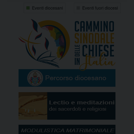
31
1
2
3
4
5
6
Eventi diocesani
Eventi fuori diocesi