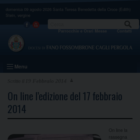
Skip
domenica 09 agosto 2026
Santa Teresa Benedetta della Croce (Edith)
to
Stein, vergine
content
CERCA
Facebook
Youtube
Parrocchie e Orari Messe
Contatti
Menu
19 Febbraio 2014
On line l’edizione del 17 febbraio
2014
On line la
rassegna