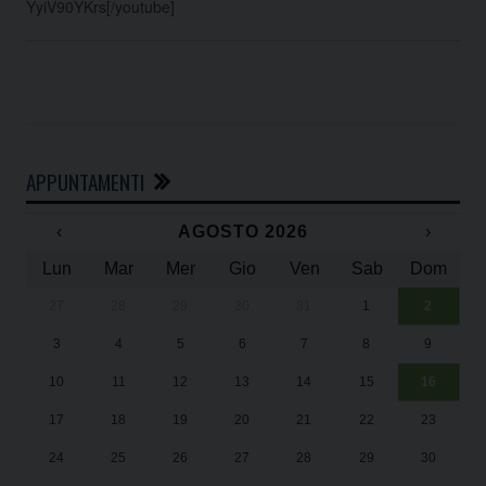
YyiV90YKrs[/youtube]
APPUNTAMENTI
‹
AGOSTO 2026
›
Lun
Mar
Mer
Gio
Ven
Sab
Dom
27
28
29
30
31
1
2
Un
25
3
4
5
6
7
8
9
1
Sa
10
11
12
13
14
15
16
17
18
19
20
21
22
23
24
25
26
27
28
29
30