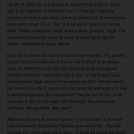
ciò che è stato ieri, e ci spinge in avanti verso il futuro. Gesù
non è nel sepolcro, è il Risorto! Lui è il Vivente, Colui che
sempre rinnova il suo corpo che è la Chiesa e lo fa camminare
attirandolo verso di Lui. “Ieri” è la tomba di Gesù e la tomba
della Chiesa, il sepolcro della verità e della giustizia; “oggi” è la
risurrezione perenne verso la quale ci sospinge lo Spirito
Santo, donandoci la piena libertà.
Oggi viene rivolto anche a noi questo interrogativo. Tu, perché
cerchi tra i morti colui che è vivo tu che ti chiudi in te stesso
dopo un fallimento e tu che non ha più la forza di pregare?
Perché cerchi tra i morti colui che è vivo, tu che ti senti solo,
abbandonato dagli amici e forse anche da Dio? Perché cerchi
tra i morti colui che è vivo tu che hai perso la speranza e tu che
ti senti imprigionato dai tuoi peccati? Perché cerchi tra i morti
colui che è vivo tu che aspiri alla bellezza, alla perfezione
spirituale, alla giustizia, alla pace?
Abbiamo bisogno di sentirci ripetere e di ricordarci a vicenda
l’ammonimento dell’angelo! Questo ammonimento, «Perché
cercate tra i morti colui che è vivo», ci aiuta ad uscire dai nostri