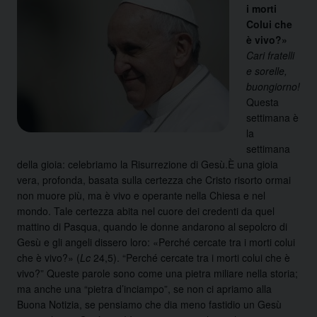
i morti
Colui che
è vivo?»
Cari fratelli
e sorelle,
buongiorno!
Questa
settimana è
la
settimana
della gioia: celebriamo la Risurrezione di Gesù.È una gioia
vera, profonda, basata sulla certezza che Cristo risorto ormai
non muore più, ma è vivo e operante nella Chiesa e nel
mondo. Tale certezza abita nel cuore dei credenti da quel
mattino di Pasqua, quando le donne andarono al sepolcro di
Gesù e gli angeli dissero loro: «Perché cercate tra i morti colui
che è vivo?» (
Lc
24,5). “Perché cercate tra i morti colui che è
vivo?” Queste parole sono come una pietra miliare nella storia;
ma anche una “pietra d’inciampo”, se non ci apriamo alla
Buona Notizia, se pensiamo che dia meno fastidio un Gesù