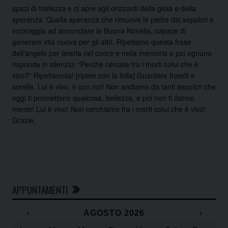
spazi di tristezza e ci apre agli orizzonti della gioia e della
speranza. Quella speranza che rimuove le pietre dai sepolcri e
incoraggia ad annunciare la Buona Novella, capace di
generare vita nuova per gli altri. Ripetiamo questa frase
dell’angelo per averla nel cuore e nella memoria e poi ognuno
risponda in silenzio: “Perché cercate tra i morti colui che è
vivo?” Ripetiamola! [ripete con la folla] Guardate fratelli e
sorelle, Lui è vivo, è con noi! Non andiamo da tanti sepolcri che
oggi ti promettono qualcosa, bellezza, e poi non ti danno
niente! Lui è vivo! Non cerchiamo fra i morti colui che è vivo!
Grazie.
APPUNTAMENTI
‹
AGOSTO 2026
›