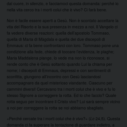
dal cuore, in silenzio, e facciamoci questa domanda: perché io
nella vita cerco tra i morti colui che è vivo? Ci farà bene.
Non è facile essere aperti a Gesù. Non è scontato accettare la
vita del Risorto e la sua presenza in mezzo a noi. Il Vangelo ci
fa vedere diverse reazioni: quella dell’apostolo Tommaso,
quella di Maria di Màgdala e quella dei due discepoli di
Emmaus: ci fa bene confrontarci con loro. Tommaso pone una
condizione alla fede, chiede di toccare l’evidenza, le piaghe;
Maria Maddalena piange, lo vede ma non lo riconosce, si
rende conto che è Gesù soltanto quando Lui la chiama per
nome; i discepoli di Emmaus, depressi e con sentimenti di
sconfitta, giungono all’incontro con Gesù lasciandosi
accompagnare da quel misterioso viandante. Ciascuno per
cammini diversi! Cercavano tra i morti colui che è vivo e fu lo
stesso Signore a correggere la rotta. Ed io che faccio? Quale
rotta seguo per incontrare il Cristo vivo? Lui sarà sempre vicino
a noi per correggere la rotta se noi abbiamo sbagliato.
«Perché cercate tra i morti colui che è vivo?» (
Lc
24,5). Questa
domanda ci fa superare la tentazione di guardare indietro, a