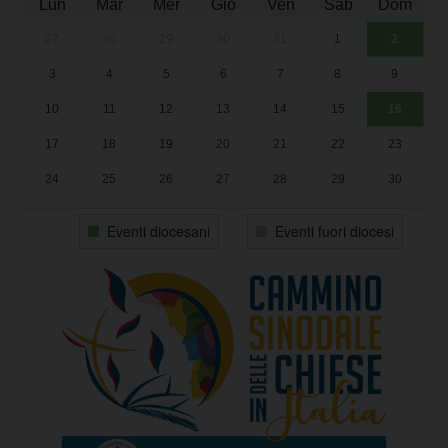
Lun
Mar
Mer
Gio
Ven
Sab
Dom
27
28
29
30
31
1
2
Un
25
3
4
5
6
7
8
9
1
Sa
10
11
12
13
14
15
16
17
18
19
20
21
22
23
24
25
26
27
28
29
30
31
1
2
3
4
5
6
Eventi diocesani
Eventi fuori diocesi