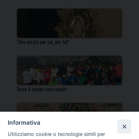
“Una serata per Lui, per te!”
Torna il campo vocazionale
Informativa
Utilizziamo cookie o tecnologie simili per
Torna il Campo Missionario Diocesano