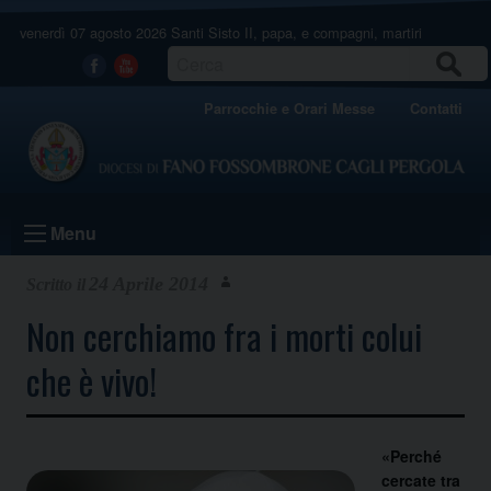
Skip
venerdì 07 agosto 2026
Santi Sisto II, papa, e compagni, martiri
to
content
CERCA
Facebook
Youtube
Parrocchie e Orari Messe
Contatti
Menu
24 Aprile 2014
Non cerchiamo fra i morti colui
che è vivo!
«Perché
cercate tra