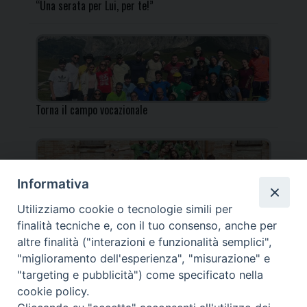
“Una serata per Lui, per te!”
Torna il campo vocazionale
Informativa
Utilizziamo cookie o tecnologie simili per
Torna il Campo Missionario Diocesano
finalità tecniche e, con il tuo consenso, anche per
altre finalità ("interazioni e funzionalità semplici",
"miglioramento dell'esperienza", "misurazione" e
"targeting e pubblicità") come specificato nella
cookie policy.
_____________________________________________________