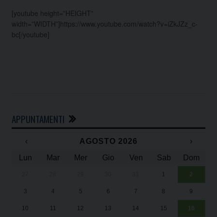
[youtube height=”HEIGHT”
width=”WIDTH”]https://www.youtube.com/watch?v=iZkJZz_c-
bc[/youtube]
APPUNTAMENTI
‹
AGOSTO 2026
›
Lun
Mar
Mer
Gio
Ven
Sab
Dom
27
28
29
30
31
1
2
Un
25
3
4
5
6
7
8
9
1
Sa
10
11
12
13
14
15
16