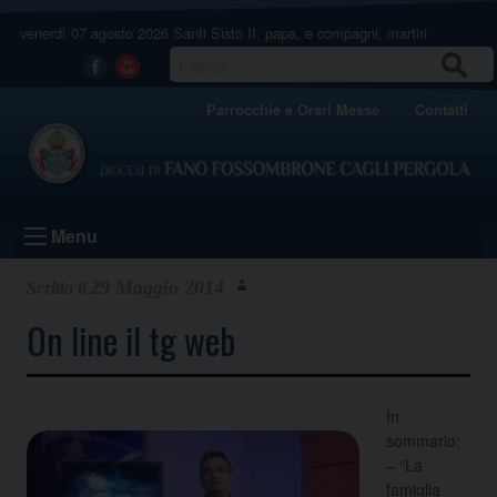
Skip
venerdì 07 agosto 2026
Santi Sisto II, papa, e compagni, martiri
to
content
CERCA
Facebook
Youtube
Parrocchie e Orari Messe
Contatti
Menu
29 Maggio 2014
On line il tg web
In
sommario:
– “La
famiglia