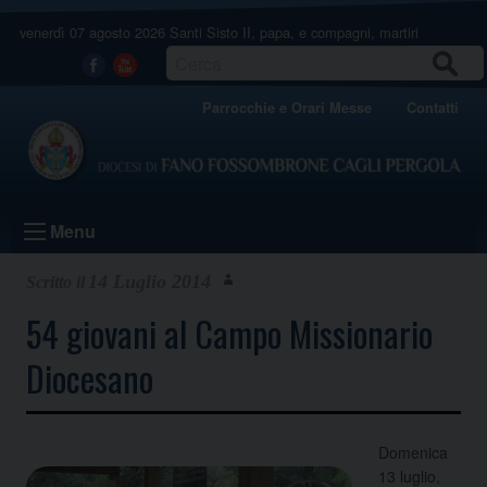
Skip
venerdì 07 agosto 2026
Santi Sisto II, papa, e compagni, martiri
to
content
CERCA
Facebook
Youtube
Parrocchie e Orari Messe
Contatti
Menu
14 Luglio 2014
54 giovani al Campo Missionario
Diocesano
Domenica
13 luglio,