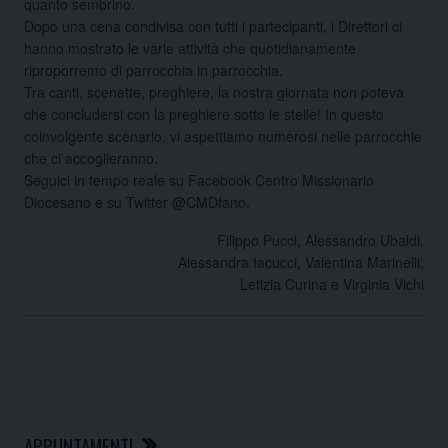
quanto sembrino.
Dopo una cena condivisa con tutti i partecipanti, i Direttori ci
hanno mostrato le varie attività che quotidianamente
riproporremo di parrocchia in parrocchia.
Tra canti, scenette, preghiere, la nostra giornata non poteva
che concludersi con la preghiere sotto le stelle! In questo
coinvolgente scenario, vi aspettiamo numerosi nelle parrocchie
che ci accoglieranno.
Seguici in tempo reale su Facebook Centro Missionario
Diocesano e su Twitter @CMDfano.
Filippo Pucci, Alessandro Ubaldi,
Alessandra Iacucci, Valentina Marinelli,
Letizia Curina e Virginia Vichi
APPUNTAMENTI