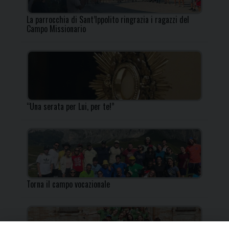
La parrocchia di Sant’Ippolito ringrazia i ragazzi del
Campo Missionario
“Una serata per Lui, per te!”
Torna il campo vocazionale