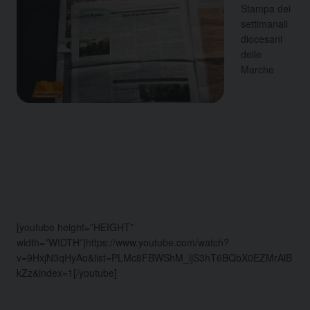
Stampa dei
settimanali
diocesani
delle
Marche
[youtube height=”HEIGHT”
width=”WIDTH”]https://www.youtube.com/watch?
v=9HxjN3qHyAo&list=PLMc8FBWShM_ljS3hT6BQbX0EZMrAlB
kZz&index=1[/youtube]