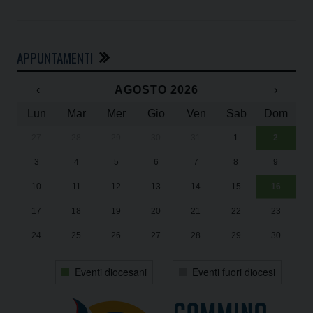
APPUNTAMENTI
‹
AGOSTO 2026
›
Lun
Mar
Mer
Gio
Ven
Sab
Dom
27
28
29
30
31
1
2
Un
25
3
4
5
6
7
8
9
1
Sa
10
11
12
13
14
15
16
17
18
19
20
21
22
23
24
25
26
27
28
29
30
31
1
2
3
4
5
6
Eventi diocesani
Eventi fuori diocesi