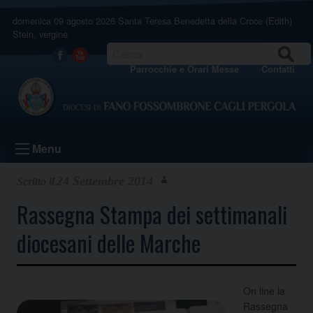
Skip
domenica 09 agosto 2026
Santa Teresa Benedetta della Croce (Edith)
to
Stein, vergine
content
CERCA
Facebook
Youtube
Parrocchie e Orari Messe
Contatti
Menu
24 Settembre 2014
Rassegna Stampa dei settimanali
diocesani delle Marche
On line la
Rassegna