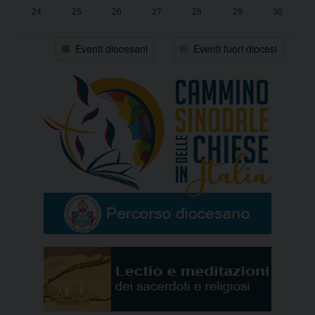
24
25
26
27
28
29
30
31
1
2
3
4
5
6
Eventi diocesani
Eventi fuori diocesi