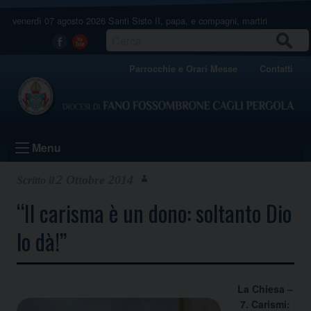
Skip
venerdì 07 agosto 2026
Santi Sisto II, papa, e compagni, martiri
to
content
CERCA
Facebook
Youtube
Parrocchie e Orari Messe
Contatti
Menu
2 Ottobre 2014
“Il carisma è un dono: soltanto Dio
lo dà!”
La Chiesa –
7. Carismi: