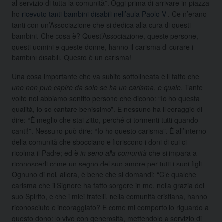
al servizio di tutta la comunità”. Oggi prima di arrivare in piazza
ho
ricevuto tanti bambini disabili nell’aula Paolo VI
. Ce n’erano
tanti con un’Associazione che si dedica alla cura di questi
bambini. Che cosa è? Quest’Associazione, queste persone,
questi uomini e queste donne, hanno il carisma di curare i
bambini disabili. Questo è un carisma!
Una cosa importante che va subito sottolineata è il fatto che
uno non può capire da solo se ha un carisma
,
e quale
. Tante
volte noi abbiamo sentito persone che dicono: “Io ho questa
qualità, io so cantare benissimo”. E nessuno ha il coraggio di
dire: “È meglio che stai zitto, perché ci tormenti tutti quando
canti!”. Nessuno può dire: “Io ho questo carisma”. È all’interno
della comunità che sbocciano e fioriscono i doni di cui ci
ricolma il Padre; ed è
in seno alla comunità
che si impara a
riconoscerli come un segno del suo amore per tutti i suoi figli.
Ognuno di noi, allora, è bene che si domandi: “C’è qualche
carisma che il Signore ha fatto sorgere in me, nella grazia del
suo Spirito, e che i miei fratelli, nella comunità cristiana, hanno
riconosciuto e incoraggiato? E come mi comporto io riguardo a
questo dono: lo vivo con generosità, mettendolo a servizio di