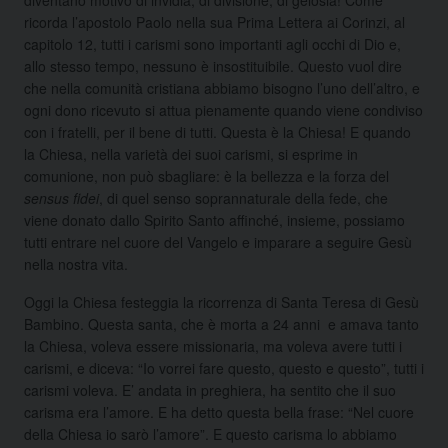
ricorda l’apostolo Paolo nella sua Prima Lettera ai Corinzi, al
capitolo 12, tutti i carismi sono importanti agli occhi di Dio e,
allo stesso tempo, nessuno è insostituibile. Questo vuol dire
che nella comunità cristiana abbiamo bisogno l’uno dell’altro, e
ogni dono ricevuto si attua pienamente quando viene condiviso
con i fratelli, per il bene di tutti. Questa è la Chiesa! E quando
la Chiesa, nella varietà dei suoi carismi, si esprime in
comunione, non può sbagliare: è la bellezza e la forza del
sensus fidei
, di quel senso soprannaturale della fede, che
viene donato dallo Spirito Santo affinché, insieme, possiamo
tutti entrare nel cuore del Vangelo e imparare a seguire Gesù
nella nostra vita.
Oggi la Chiesa festeggia la ricorrenza di Santa Teresa di Gesù
Bambino. Questa santa, che è morta a 24 anni e amava tanto
la Chiesa, voleva essere missionaria, ma voleva avere tutti i
carismi, e diceva: “Io vorrei fare questo, questo e questo”, tutti i
carismi voleva. E’ andata in preghiera, ha sentito che il suo
carisma era l’amore. E ha detto questa bella frase: “Nel cuore
della Chiesa io sarò l’amore”. E questo carisma lo abbiamo