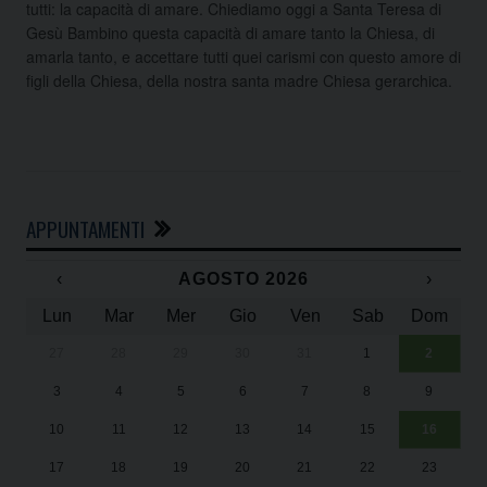
tutti: la capacità di amare. Chiediamo oggi a Santa Teresa di
Gesù Bambino questa capacità di amare tanto la Chiesa, di
amarla tanto, e accettare tutti quei carismi con questo amore di
figli della Chiesa, della nostra santa madre Chiesa gerarchica.
APPUNTAMENTI
‹
AGOSTO 2026
›
Lun
Mar
Mer
Gio
Ven
Sab
Dom
27
28
29
30
31
1
2
Un
25
3
4
5
6
7
8
9
1
Sa
10
11
12
13
14
15
16
17
18
19
20
21
22
23