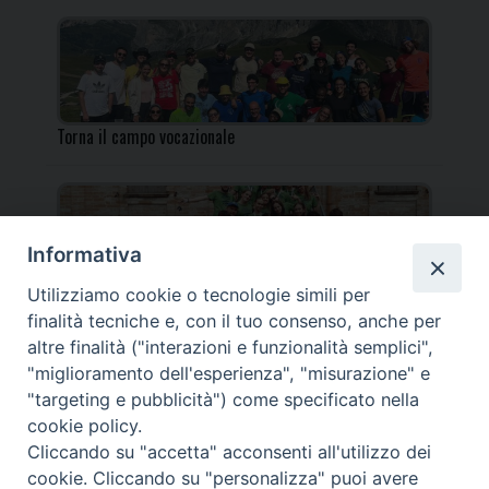
Torna il campo vocazionale
Informativa
Utilizziamo cookie o tecnologie simili per
Torna il Campo Missionario Diocesano
finalità tecniche e, con il tuo consenso, anche per
altre finalità ("interazioni e funzionalità semplici",
"miglioramento dell'esperienza", "misurazione" e
"targeting e pubblicità") come specificato nella
cookie policy.
_____________________________________________________
Cliccando su "accetta" acconsenti all'utilizzo dei
_____________________________
cookie. Cliccando su "personalizza" puoi avere