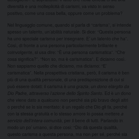
diversità e una molteplicità di carismi, va visto in senso
positivo, come una cosa bella, oppure come un problema?
Nel linguaggio comune, quando si parla di “carisma”, si intende
spesso un talento, un’abilità naturale. Si dice: “Questa persona
ha uno speciale carisma per insegnare. E’ un talento che ha”.
Così, di fronte a una persona particolarmente brillante e
coinvolgente, si usa dire: “È una persona carismatica”. “Che
cosa significa?”. “Non so, ma è carismatica”. E diciamo così.
Non sappiamo quello che diciamo, ma diciamo: “E’
carismatica”. Nella prospettiva cristiana, però, il carisma è ben
più di una qualità personale, di una predisposizione di cui si
può essere dotati: il carisma è
una grazia
,
un dono elargito da
Dio Padre, attraverso l’azione dello Spirito Santo
. Ed è un dono
che viene dato a qualcuno non perché sia più bravo degli altri
o perché se lo sia meritato: è un regalo che Dio gli fa, perché
con la stessa gratuità e lo stesso amore lo possa mettere
a
servizio dell’intera comunità
, per il bene di tutti. Parlando in
modo un po’ umano, si dice così: “Dio dà questa qualità,
questo carisma a questa persona, ma non per sé, perché sia