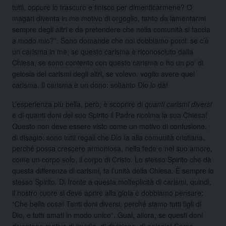
tutti, oppure lo trascuro e finisco per dimenticarmene? O
magari diventa in me motivo di orgoglio, tanto da lamentarmi
sempre degli altri e da pretendere che nella comunità si faccia
a modo mio?”. Sono domande che noi dobbiamo porci: se c’è
un carisma in me, se questo carisma è riconosciuto dalla
Chiesa, se sono contento con questo carisma o ho un po’ di
gelosia dei carismi degli altri, se volevo, voglio avere quel
carisma. Il carisma è un dono: soltanto Dio lo dà!
L’esperienza più bella, però, è scoprire di
quanti carismi diversi
e di quanti doni del suo Spirito il Padre ricolma la sua Chiesa!
Questo non deve essere visto come un motivo di confusione,
di disagio: sono tutti regali che Dio fa alla comunità cristiana,
perché possa crescere armoniosa, nella fede e nel suo amore,
come un corpo solo, il corpo di Cristo. Lo stesso Spirito che dà
questa differenza di carismi, fa l’unità della Chiesa. È sempre lo
stesso Spirito. Di fronte a questa molteplicità di carismi, quindi,
il nostro cuore si deve aprire alla gioia e dobbiamo pensare:
“Che bella cosa! Tanti doni diversi, perché siamo tutti figli di
Dio, e tutti amati in modo unico”. Guai, allora, se questi doni
diventano motivo di invidia, di divisione, di gelosia! Come