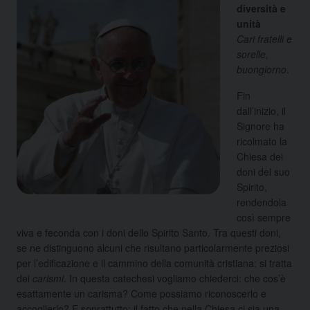
diversità e
unità
Cari fratelli e
sorelle,
buongiorno
.
Fin
dall’inizio, il
Signore ha
ricolmato la
Chiesa dei
doni del suo
Spirito,
rendendola
così sempre
viva e feconda con i doni dello Spirito Santo. Tra questi doni,
se ne distinguono alcuni che risultano particolarmente preziosi
per l’edificazione e il cammino della comunità cristiana: si tratta
dei
carismi
. In questa catechesi vogliamo chiederci: che cos’è
esattamente un carisma? Come possiamo riconoscerlo e
accoglierlo? E soprattutto: il fatto che nella Chiesa ci sia una