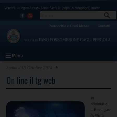
Skip
venerdì 07 agosto 2026
Santi Sisto II, papa, e compagni, martiri
to
content
CERCA
Facebook
Youtube
Parrocchie e Orari Messe
Contatti
Menu
30 Ottobre 2014
On line il tg web
In
sommario:
– Prosegue
la Visita