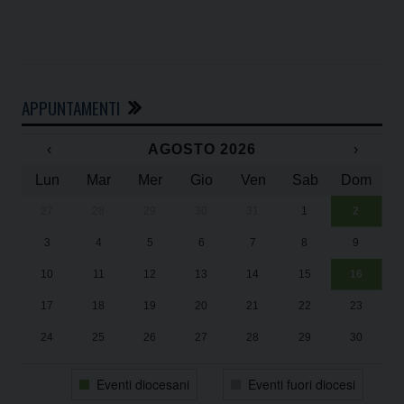
APPUNTAMENTI
‹
AGOSTO 2026
›
Lun
Mar
Mer
Gio
Ven
Sab
Dom
27
28
29
30
31
1
2
Un
25
3
4
5
6
7
8
9
1
Sa
10
11
12
13
14
15
16
17
18
19
20
21
22
23
24
25
26
27
28
29
30
31
1
2
3
4
5
6
Eventi diocesani
Eventi fuori diocesi