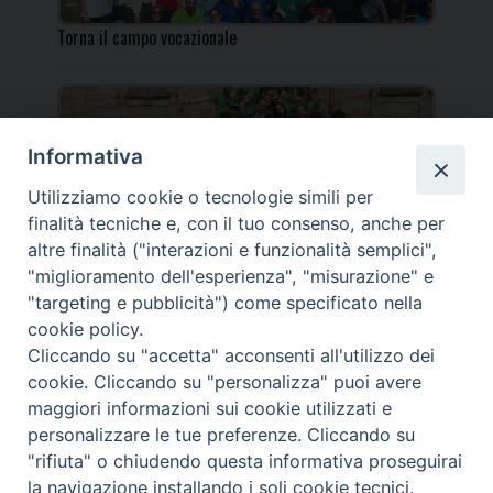
Torna il campo vocazionale
Informativa
Utilizziamo cookie o tecnologie simili per
Torna il Campo Missionario Diocesano
finalità tecniche e, con il tuo consenso, anche per
altre finalità ("interazioni e funzionalità semplici",
"miglioramento dell'esperienza", "misurazione" e
"targeting e pubblicità") come specificato nella
cookie policy.
_____________________________________________________
Cliccando su "accetta" acconsenti all'utilizzo dei
_____________________________
cookie. Cliccando su "personalizza" puoi avere
DIOCESI DI FANO FOSSOMBRONE CAGLI PERGOLA | Via Roma,
maggiori informazioni sui cookie utilizzati e
118 - 61032 FANO (PU) |
personalizzare le tue preferenze. Cliccando su
Tel. 0721 803737 o 826044 | Cod. Fiscale 90003900413
"rifiuta" o chiudendo questa informativa proseguirai
Note legali
|
Privacy
la navigazione installando i soli cookie tecnici.
© TUTTI I DIRITTI RISERVATI